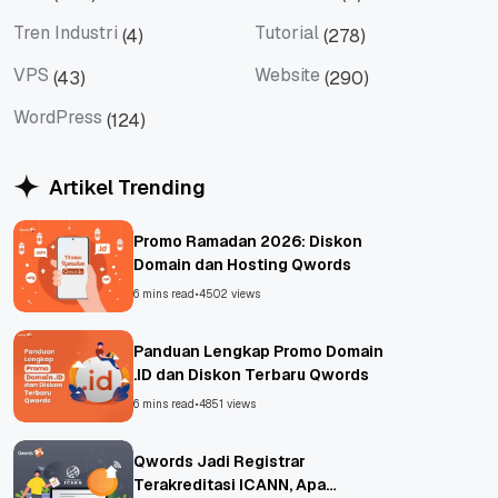
Tips
Titan Mail
Tren Industri
Tutorial
(4)
(278)
Tren Industri
Tutorial
VPS
Website
(43)
(290)
VPS
Website
WordPress
(124)
WordPress
Artikel Trending
Promo Ramadan 2026: Diskon
Domain dan Hosting Qwords
6 mins read
•
4502 views
Panduan Lengkap Promo Domain
.ID dan Diskon Terbaru Qwords
6 mins read
•
4851 views
Qwords Jadi Registrar
Terakreditasi ICANN, Apa