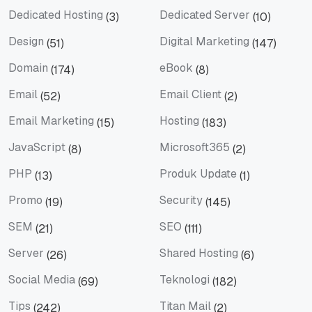
Dedicated Hosting
Dedicated Server
(3)
(10)
Dedicated Hosting
Dedicated Server
Design
Digital Marketing
(51)
(147)
Design
Digital Marketing
Domain
eBook
(174)
(8)
Domain
eBook
Email
Email Client
(52)
(2)
Email
Email Client
Email Marketing
Hosting
(15)
(183)
Email Marketing
Hosting
JavaScript
Microsoft365
(8)
(2)
JavaScript
Microsoft365
PHP
Produk Update
(13)
(1)
PHP
Produk Update
Promo
Security
(19)
(145)
Promo
Security
SEM
SEO
(21)
(111)
SEM
SEO
Server
Shared Hosting
(26)
(6)
Server
Shared Hosting
Social Media
Teknologi
(69)
(182)
Social Media
Teknologi
Tips
Titan Mail
(242)
(2)