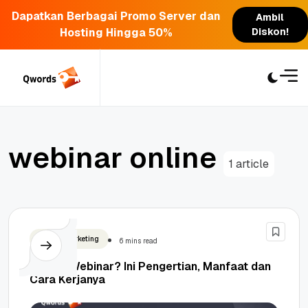
Dapatkan Berbagai Promo Server dan
Ambil
Hosting Hingga 50%
Diskon!
Skip
to
content
w
e
b
i
n
a
r
o
n
l
i
n
e
1 article
Digital Marketing
6 mins read
Apa Itu Webinar? Ini Pengertian, Manfaat dan
Cara Kerjanya