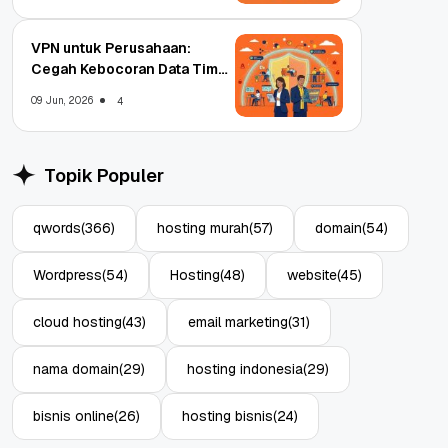
VPN untuk Perusahaan:
Cegah Kebocoran Data Tim
WFA!
09 Jun, 2026
4
Topik Populer
qwords
(366)
hosting murah
(57)
domain
(54)
Wordpress
(54)
Hosting
(48)
website
(45)
cloud hosting
(43)
email marketing
(31)
nama domain
(29)
hosting indonesia
(29)
bisnis online
(26)
hosting bisnis
(24)