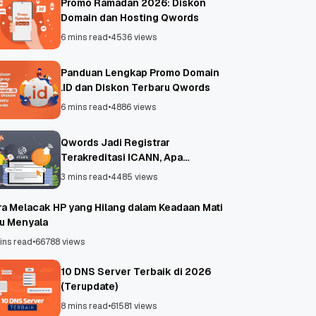
Promo Ramadan 2026: Diskon
Domain dan Hosting Qwords
6 mins read
•
4536 views
Panduan Lengkap Promo Domain
.ID dan Diskon Terbaru Qwords
6 mins read
•
4886 views
Qwords Jadi Registrar
Terakreditasi ICANN, Apa
Untungnya?
3 mins read
•
4485 views
ra Melacak HP yang Hilang dalam Keadaan Mati
au Menyala
ins read
•
66788 views
10 DNS Server Terbaik di 2026
(Terupdate)
8 mins read
•
61581 views