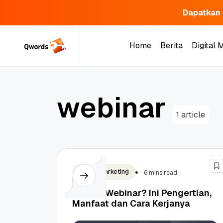
Dapatkan 
Skip
to
Home
Berita
Digital 
content
Home
Berita
Digital 
w
e
b
i
n
a
r
1 article
Digital Marketing
6 mins read
Apa Itu Webinar? Ini Pengertian,
Manfaat dan Cara Kerjanya