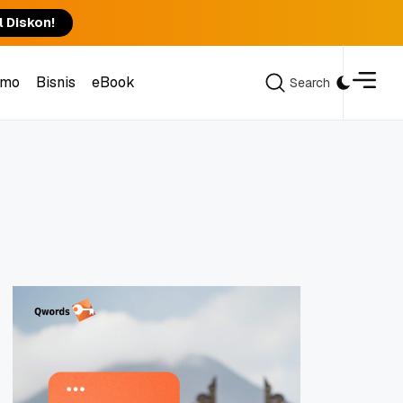
l Diskon!
omo
Bisnis
eBook
Search
Search
omo
Bisnis
eBook