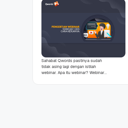
Sahabat Qwords pastinya sudah
tidak asing lagi dengan istilah
webinar. Apa itu webinar? Webinar
adalah salah satu bentuk inovasi
digital yang semakin memudahkan
proses pembelajaran....