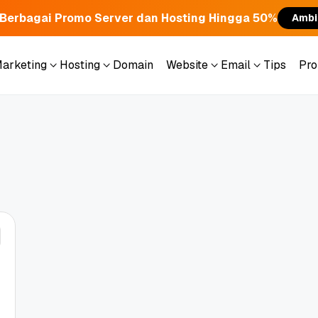
Berbagai Promo Server dan Hosting Hingga 50%
Ambi
Marketing
Hosting
Domain
Website
Email
Tips
Pr
Marketing
Hosting
Domain
Website
Email
Tips
Pr