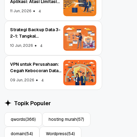
Aplikasi: Atasi Limitasi
Media
11 Jun, 2026
4
Strategi Backup Data 3-
2-1: Tangkal
Ransomware Enterprise
10 Jun, 2026
4
VPN untuk Perusahaan:
Cegah Kebocoran Data
Tim WFA!
09 Jun, 2026
4
Object Storage untuk
pa
Aplikasi: Atasi Limitasi
Topik Populer
Media
11 Jun, 2026
4
qwords
(366)
hosting murah
(57)
domain
(54)
Wordpress
(54)