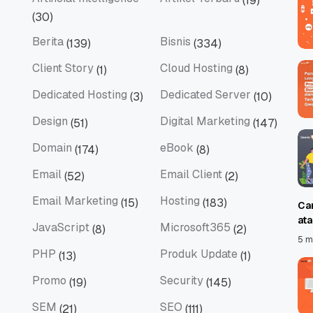
(19)
Artificial Intelligence
Artikel Terbaru
(30)
Berita
Bisnis
(139)
(334)
Berita
Bisnis
Client Story
Cloud Hosting
(1)
(8)
Client Story
Cloud Hosting
Dedicated Hosting
Dedicated Server
(3)
(10)
Dedicated Hosting
Dedicated Server
Design
Digital Marketing
(51)
(147)
Design
Digital Marketing
Domain
eBook
(174)
(8)
Domain
eBook
Email
Email Client
(52)
(2)
Email
Email Client
Email Marketing
Hosting
(15)
(183)
Ca
Email Marketing
Hosting
at
JavaScript
Microsoft365
(8)
(2)
JavaScript
Microsoft365
5 m
PHP
Produk Update
(13)
(1)
PHP
Produk Update
Promo
Security
(19)
(145)
Promo
Security
SEM
SEO
(21)
(111)