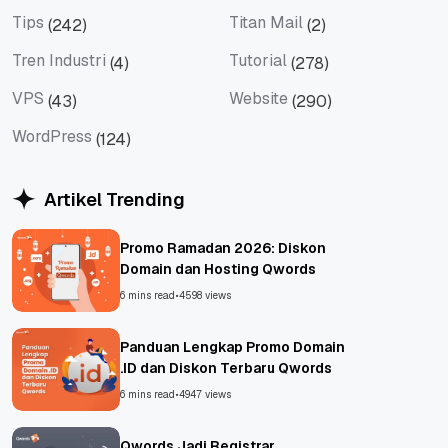
Social Media
Teknologi
Tips
Titan Mail
(242)
(2)
Tips
Titan Mail
Tren Industri
Tutorial
(4)
(278)
Tren Industri
Tutorial
VPS
Website
(43)
(290)
VPS
Website
WordPress
(124)
WordPress
Artikel Trending
Promo Ramadan 2026: Diskon
Domain dan Hosting Qwords
6 mins read
•
4598 views
Panduan Lengkap Promo Domain
.ID dan Diskon Terbaru Qwords
6 mins read
•
4947 views
Qwords Jadi Registrar