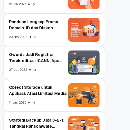
Qwords
10 Feb, 2026
6
Panduan Lengkap Promo
Domain .ID dan Diskon
Terbaru
20 Nov, 2025
6
Qwords Jadi Registrar
Terakreditasi ICANN, Apa
Untungnya?
27 Jul, 2022
3
Object Storage untuk
Aplikasi: Atasi Limitasi Media
11 Jun, 2026
4
Strategi Backup Data 3-2-1:
Tangkal Ransomware