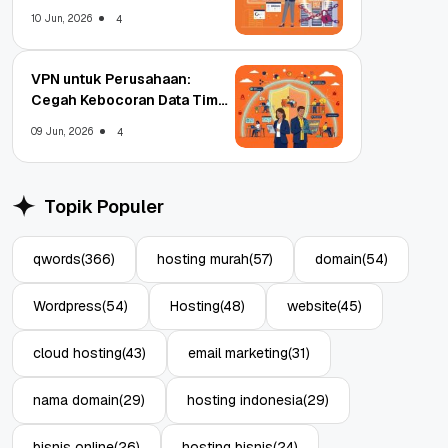
Enterprise
10 Jun, 2026
4
VPN untuk Perusahaan:
Cegah Kebocoran Data Tim
WFA!
09 Jun, 2026
4
Topik Populer
qwords
(366)
hosting murah
(57)
domain
(54)
Wordpress
(54)
Hosting
(48)
website
(45)
cloud hosting
(43)
email marketing
(31)
nama domain
(29)
hosting indonesia
(29)
bisnis online
(26)
hosting bisnis
(24)