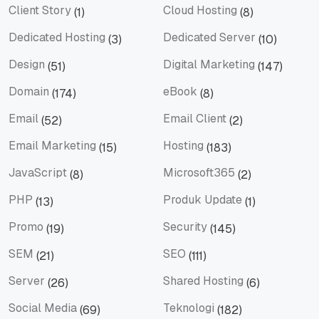
Client Story
Cloud Hosting
(1)
(8)
Client Story
Cloud Hosting
Dedicated Hosting
Dedicated Server
(3)
(10)
Dedicated Hosting
Dedicated Server
Design
Digital Marketing
(51)
(147)
Design
Digital Marketing
Domain
eBook
(174)
(8)
Domain
eBook
Email
Email Client
(52)
(2)
Email
Email Client
Email Marketing
Hosting
(15)
(183)
Email Marketing
Hosting
JavaScript
Microsoft365
(8)
(2)
JavaScript
Microsoft365
PHP
Produk Update
(13)
(1)
PHP
Produk Update
Promo
Security
(19)
(145)
Promo
Security
SEM
SEO
(21)
(111)
SEM
SEO
Server
Shared Hosting
(26)
(6)
Server
Shared Hosting
Social Media
Teknologi
(69)
(182)