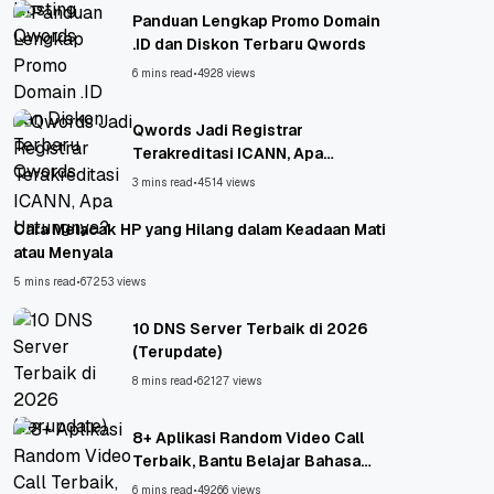
Panduan Lengkap Promo Domain
.ID dan Diskon Terbaru Qwords
6 mins read
•
4928 views
Qwords Jadi Registrar
Terakreditasi ICANN, Apa
Untungnya?
3 mins read
•
4514 views
Cara Melacak HP yang Hilang dalam Keadaan Mati
atau Menyala
5 mins read
•
67253 views
10 DNS Server Terbaik di 2026
(Terupdate)
8 mins read
•
62127 views
8+ Aplikasi Random Video Call
Terbaik, Bantu Belajar Bahasa
Asing!
6 mins read
•
49266 views