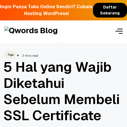
Ingin Punya Toko Online Sendiri? Cobain
Daftar
Hosting WordPress!
Sekarang
Skip
to
content
Tips
2 mins read
5 Hal yang Wajib
Diketahui
Sebelum Membeli
SSL Certificate