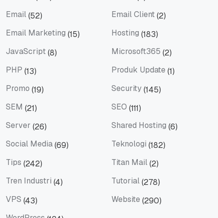
Domain
eBook
Email
Email Client
(52)
(2)
Email
Email Client
Email Marketing
Hosting
(15)
(183)
Email Marketing
Hosting
JavaScript
Microsoft365
(8)
(2)
JavaScript
Microsoft365
PHP
Produk Update
(13)
(1)
PHP
Produk Update
Promo
Security
(19)
(145)
Promo
Security
SEM
SEO
(21)
(111)
SEM
SEO
Server
Shared Hosting
(26)
(6)
Server
Shared Hosting
Social Media
Teknologi
(69)
(182)
Social Media
Teknologi
Tips
Titan Mail
(242)
(2)
Tips
Titan Mail
Tren Industri
Tutorial
(4)
(278)
Tren Industri
Tutorial
VPS
Website
(43)
(290)
VPS
Website
WordPress