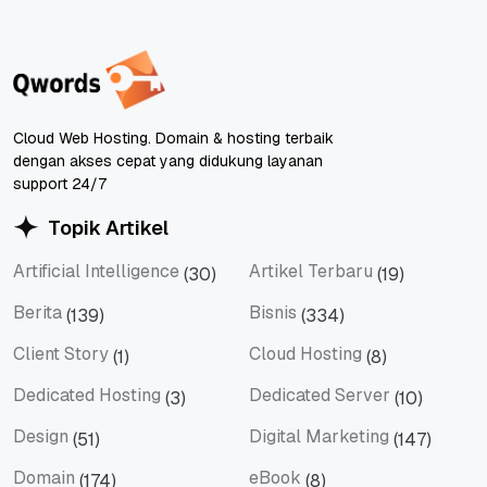
Cloud Web Hosting. Domain & hosting terbaik
dengan akses cepat yang didukung layanan
support 24/7
Topik Artikel
Artificial Intelligence
Artikel Terbaru
(30)
(19)
Artificial Intelligence
Artikel Terbaru
Berita
Bisnis
(139)
(334)
Berita
Bisnis
Client Story
Cloud Hosting
(1)
(8)
Client Story
Cloud Hosting
Dedicated Hosting
Dedicated Server
(3)
(10)
Dedicated Hosting
Dedicated Server
Design
Digital Marketing
(51)
(147)
Design
Digital Marketing
Domain
eBook
(174)
(8)