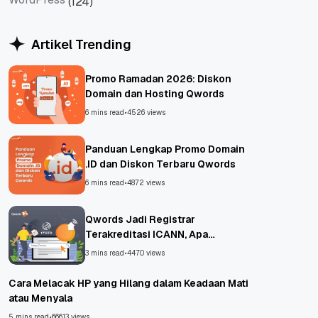
(124)
WordPress
Artikel Trending
Promo Ramadan 2026: Diskon
Domain dan Hosting Qwords
6 mins read
•
4526 views
Panduan Lengkap Promo Domain
.ID dan Diskon Terbaru Qwords
6 mins read
•
4872 views
Qwords Jadi Registrar
Terakreditasi ICANN, Apa
Untungnya?
3 mins read
•
4470 views
Cara Melacak HP yang Hilang dalam Keadaan Mati
atau Menyala
5 mins read
•
66613 views