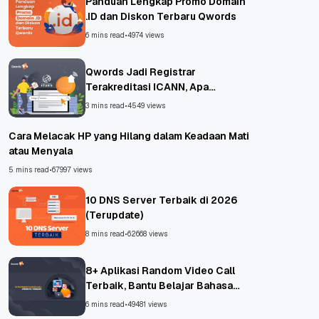
Panduan Lengkap Promo Domain
.ID dan Diskon Terbaru Qwords
6 mins read
•
4974 views
Qwords Jadi Registrar
Terakreditasi ICANN, Apa
Untungnya?
3 mins read
•
4549 views
Cara Melacak HP yang Hilang dalam Keadaan Mati
atau Menyala
5 mins read
•
67997 views
10 DNS Server Terbaik di 2026
(Terupdate)
8 mins read
•
62668 views
8+ Aplikasi Random Video Call
Terbaik, Bantu Belajar Bahasa
Asing!
6 mins read
•
49481 views