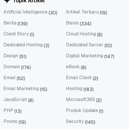
Topik Artikel
Artificial Intelligence
Artikel Terbaru
(30)
(19)
Artificial Intelligence
Artikel Terbaru
Berita
Bisnis
(139)
(334)
Berita
Bisnis
Client Story
Cloud Hosting
(1)
(8)
Client Story
Cloud Hosting
Dedicated Hosting
Dedicated Server
(3)
(10)
Dedicated Hosting
Dedicated Server
Design
Digital Marketing
(51)
(147)
Design
Digital Marketing
Domain
eBook
(174)
(8)
Domain
eBook
Email
Email Client
(52)
(2)
Email
Email Client
Email Marketing
Hosting
(15)
(183)
Email Marketing
Hosting
JavaScript
Microsoft365
(8)
(2)
JavaScript
Microsoft365
PHP
Produk Update
(13)
(1)
PHP
Produk Update
Promo
Security
(19)
(145)
Promo
Security