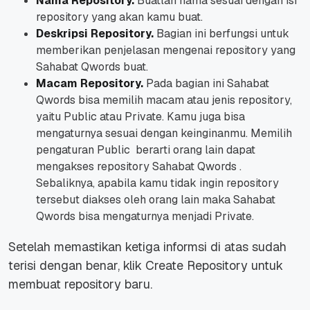
Nama Repository.
Buatlah nama sesuai dengan isi
repository
yang akan kamu buat.
Deskripsi Repository.
Bagian ini berfungsi untuk
memberikan penjelasan mengenai
repository
yang
Sahabat Qwords buat.
Macam Repository.
Pada bagian ini Sahabat
Qwords bisa memilih macam atau jenis
repository,
yaitu
Public
atau
Private
. Kamu juga bisa
mengaturnya sesuai dengan keinginanmu. Memilih
pengaturan
Public
berarti orang lain dapat
mengakses repository Sahabat Qwords .
Sebaliknya, apabila kamu tidak ingin
repository
tersebut diakses oleh orang lain maka Sahabat
Qwords bisa mengaturnya menjadi
Private
.
Setelah memastikan ketiga informsi di atas sudah
terisi dengan benar, klik
Create Repository
untuk
membuat repository baru.