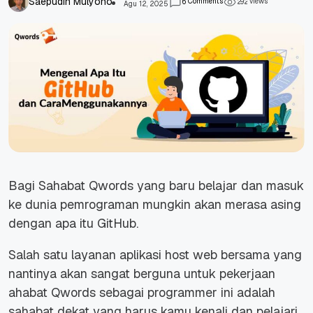
Saepudin Mulyono
Comments
views
6
2
9
2
Agu 12, 2025
Bagi Sahabat Qwords yang baru belajar dan masuk
ke dunia pemrograman mungkin akan merasa asing
dengan apa itu GitHub.
Salah satu layanan aplikasi
host web
bersama yang
nantinya akan sangat berguna untuk pekerjaan
ahabat Qwords sebagai programmer ini adalah
sahabat dekat yang harus kamu kenali dan pelajari