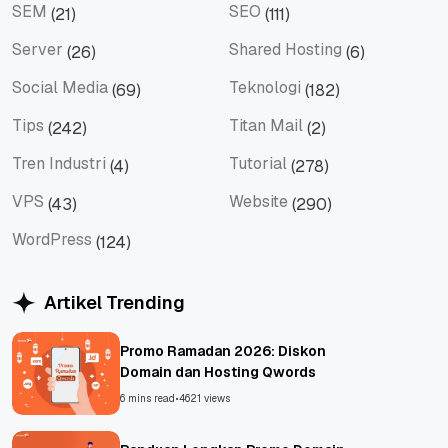
SEM
SEO
(21)
(111)
SEM
SEO
Server
Shared Hosting
(26)
(6)
Server
Shared Hosting
Social Media
Teknologi
(69)
(182)
Social Media
Teknologi
Tips
Titan Mail
(242)
(2)
Tips
Titan Mail
Tren Industri
Tutorial
(4)
(278)
Tren Industri
Tutorial
VPS
Website
(43)
(290)
VPS
Website
WordPress
(124)
WordPress
Artikel Trending
Promo Ramadan 2026: Diskon
Domain dan Hosting Qwords
6 mins read
•
4621 views