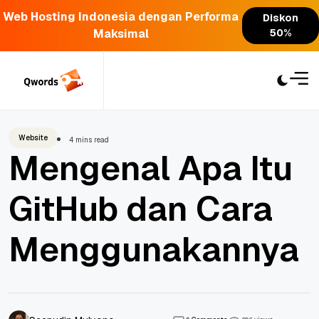
Web Hosting Indonesia dengan Performa
Diskon
Maksimal
50%
Skip
to
content
Website
4 mins read
Mengenal Apa Itu
GitHub dan Cara
Menggunakannya