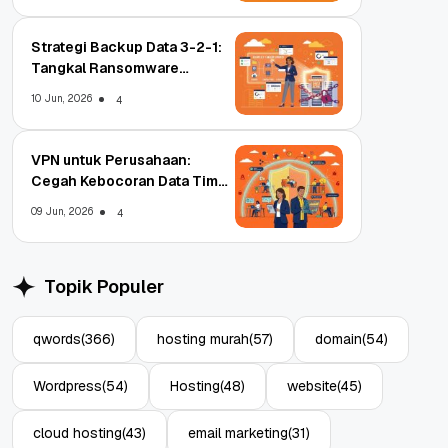
Strategi Backup Data 3-2-1:
Tangkal Ransomware
Enterprise
10 Jun, 2026
4
VPN untuk Perusahaan:
Cegah Kebocoran Data Tim
WFA!
09 Jun, 2026
4
Topik Populer
qwords
(366)
hosting murah
(57)
domain
(54)
Wordpress
(54)
Hosting
(48)
website
(45)
cloud hosting
(43)
email marketing
(31)