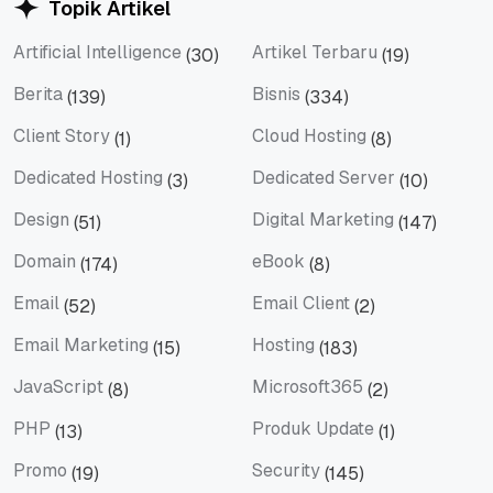
Topik Artikel
Artificial Intelligence
Artikel Terbaru
(30)
(19)
Artificial Intelligence
Artikel Terbaru
Berita
Bisnis
(139)
(334)
Berita
Bisnis
Client Story
Cloud Hosting
(1)
(8)
Client Story
Cloud Hosting
Dedicated Hosting
Dedicated Server
(3)
(10)
Dedicated Hosting
Dedicated Server
Design
Digital Marketing
(51)
(147)
Design
Digital Marketing
Domain
eBook
(174)
(8)
Domain
eBook
Email
Email Client
(52)
(2)
Email
Email Client
Email Marketing
Hosting
(15)
(183)
Email Marketing
Hosting
JavaScript
Microsoft365
(8)
(2)
JavaScript
Microsoft365
PHP
Produk Update
(13)
(1)
PHP
Produk Update
Promo
Security
(19)
(145)
Promo
Security