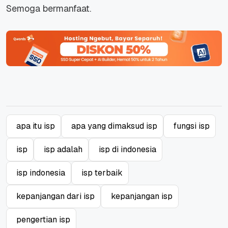
Semoga bermanfaat.
apa itu isp
apa yang dimaksud isp
fungsi isp
isp
isp adalah
isp di indonesia
isp indonesia
isp terbaik
kepanjangan dari isp
kepanjangan isp
pengertian isp