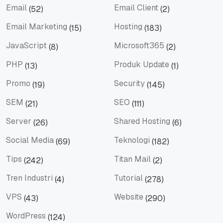
Email
Email Client
(52)
(2)
Email
Email Client
Email Marketing
Hosting
(15)
(183)
Email Marketing
Hosting
JavaScript
Microsoft365
(8)
(2)
JavaScript
Microsoft365
PHP
Produk Update
(13)
(1)
PHP
Produk Update
Promo
Security
(19)
(145)
Promo
Security
SEM
SEO
(21)
(111)
SEM
SEO
Server
Shared Hosting
(26)
(6)
Server
Shared Hosting
Social Media
Teknologi
(69)
(182)
Social Media
Teknologi
Tips
Titan Mail
(242)
(2)
Tips
Titan Mail
Tren Industri
Tutorial
(4)
(278)
Tren Industri
Tutorial
VPS
Website
(43)
(290)
VPS
Website
WordPress
(124)