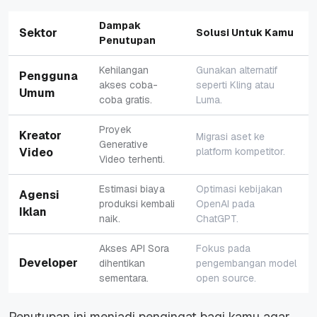
Dampak
Sektor
Solusi Untuk Kamu
Penutupan
Kehilangan
Gunakan alternatif
Pengguna
akses coba-
seperti Kling atau
Umum
coba gratis.
Luma.
Proyek
Kreator
Migrasi aset ke
Generative
Video
platform kompetitor.
Video terhenti.
Estimasi biaya
Optimasi kebijakan
Agensi
produksi kembali
OpenAI pada
Iklan
naik.
ChatGPT.
Akses API Sora
Fokus pada
Developer
dihentikan
pengembangan model
sementara.
open source.
Penutupan ini menjadi pengingat bagi kamu agar