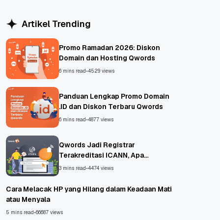
WordPress
Artikel Trending
Promo Ramadan 2026: Diskon
Domain dan Hosting Qwords
6 mins read
•
4529 views
Panduan Lengkap Promo Domain
.ID dan Diskon Terbaru Qwords
6 mins read
•
4877 views
Qwords Jadi Registrar
Terakreditasi ICANN, Apa
Untungnya?
3 mins read
•
4474 views
Cara Melacak HP yang Hilang dalam Keadaan Mati
atau Menyala
5 mins read
•
66687 views