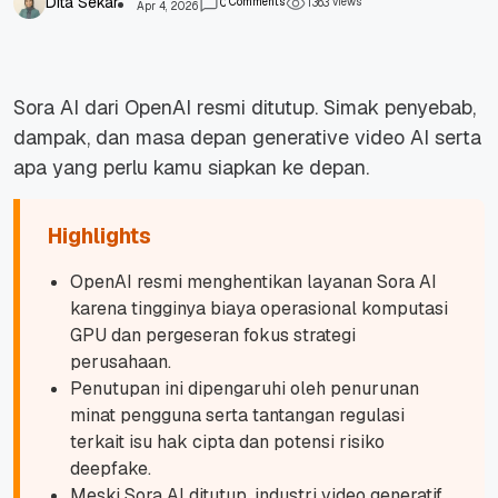
Dita Sekar
Comments
views
0
1
3
6
3
Apr 4, 2026
Sora AI dari OpenAI resmi ditutup. Simak penyebab,
dampak, dan masa depan generative video AI serta
apa yang perlu kamu siapkan ke depan.
Highlights
OpenAI resmi menghentikan layanan Sora AI
karena tingginya biaya operasional komputasi
GPU dan pergeseran fokus strategi
perusahaan.
Penutupan ini dipengaruhi oleh penurunan
minat pengguna serta tantangan regulasi
terkait isu hak cipta dan potensi risiko
deepfake.
Meski Sora AI ditutup, industri video generatif