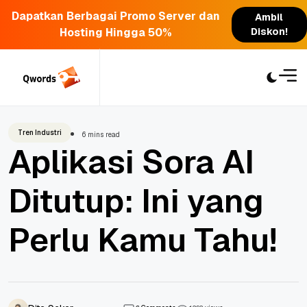
Dapatkan Berbagai Promo Server dan
Ambil
Hosting Hingga 50%
Diskon!
Skip
to
content
Tren Industri
6 mins read
Aplikasi Sora AI
Ditutup: Ini yang
Perlu Kamu Tahu!