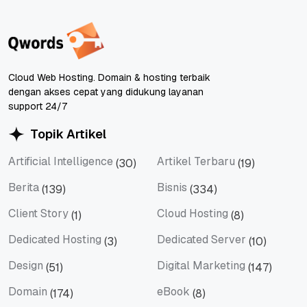
Cloud Web Hosting. Domain & hosting terbaik
dengan akses cepat yang didukung layanan
support 24/7
Topik Artikel
Artificial Intelligence
Artikel Terbaru
(30)
(19)
Artificial Intelligence
Artikel Terbaru
Berita
Bisnis
(139)
(334)
Berita
Bisnis
Client Story
Cloud Hosting
(1)
(8)
Client Story
Cloud Hosting
Dedicated Hosting
Dedicated Server
(3)
(10)
Dedicated Hosting
Dedicated Server
Design
Digital Marketing
(51)
(147)
Design
Digital Marketing
Domain
eBook
(174)
(8)
Domain
eBook