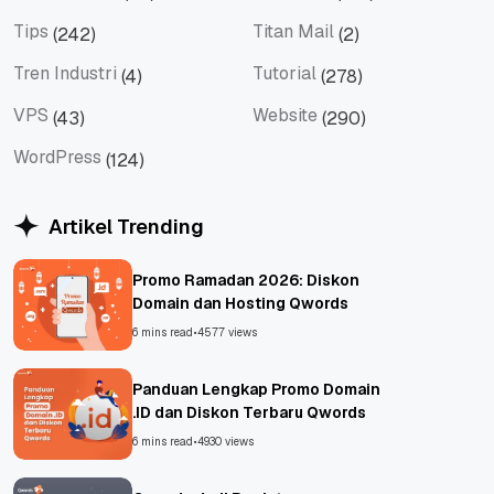
Social Media
Teknologi
Tips
Titan Mail
(242)
(2)
Tips
Titan Mail
Tren Industri
Tutorial
(4)
(278)
Tren Industri
Tutorial
VPS
Website
(43)
(290)
VPS
Website
WordPress
(124)
WordPress
Artikel Trending
Promo Ramadan 2026: Diskon
Domain dan Hosting Qwords
6 mins read
•
4577 views
Panduan Lengkap Promo Domain
.ID dan Diskon Terbaru Qwords
6 mins read
•
4930 views