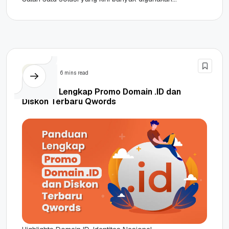
adalah nomor telepon virtual....
Promo
6 mins read
Panduan Lengkap Promo Domain .ID dan
Diskon Terbaru Qwords