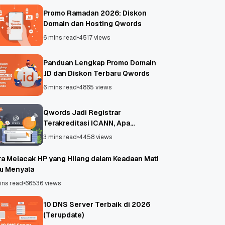
Promo Ramadan 2026: Diskon
Domain dan Hosting Qwords
6 mins read
•
4517 views
Panduan Lengkap Promo Domain
.ID dan Diskon Terbaru Qwords
6 mins read
•
4865 views
Qwords Jadi Registrar
Terakreditasi ICANN, Apa
Untungnya?
3 mins read
•
4458 views
ra Melacak HP yang Hilang dalam Keadaan Mati
au Menyala
ins read
•
66536 views
10 DNS Server Terbaik di 2026
(Terupdate)