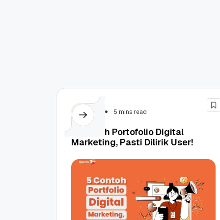
Design
5 mins read
5 Contoh Portofolio Digital
Marketing, Pasti Dilirik User!