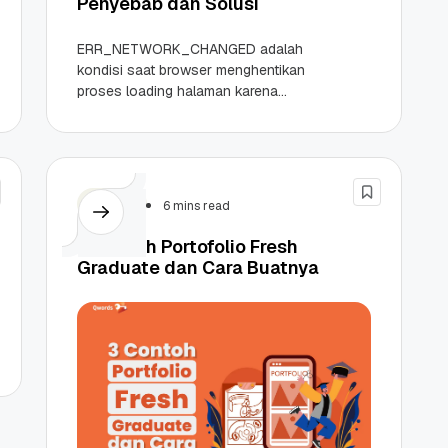
Penyebab dan Solusi
ERR_NETWORK_CHANGED adalah
kondisi saat browser menghentikan
proses loading halaman karena
mendeteksi perubahan koneksi. Ini
terdengar sederhana, tapi juga bisa
jadi tanda kalau jaringan Sahabat
Qwords...
Design
6 mins read
3 Contoh Portofolio Fresh
Graduate dan Cara Buatnya