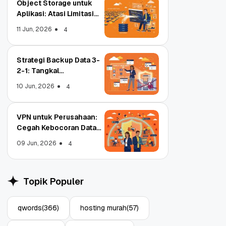
Object Storage untuk
Aplikasi: Atasi Limitasi
Media
11 Jun, 2026
4
Strategi Backup Data 3-
2-1: Tangkal
Ransomware Enterprise
10 Jun, 2026
4
VPN untuk Perusahaan:
Cegah Kebocoran Data
Tim WFA!
09 Jun, 2026
4
Object Storage untuk
Strategi Ba
Aplikasi: Atasi Limitasi
1: Tangkal
Topik Populer
Media
Enterprise
11 Jun, 2026
10 Jun, 2026
4
qwords
(366)
hosting murah
(57)