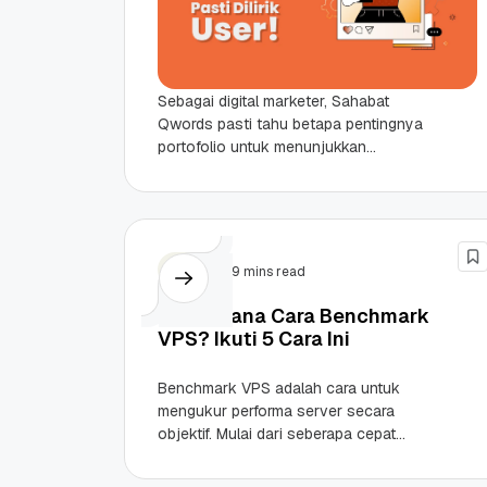
Sebagai digital marketer, Sahabat
Qwords pasti tahu betapa pentingnya
portofolio untuk menunjukkan
keahlian dan pengalamanmu. Tapi
saat harus menyusun portofolio yang
benar-benar mencerminkan value
profesional,...
VPS
9 mins read
Bagaimana Cara Benchmark
VPS? Ikuti 5 Cara Ini
Promo Ramadan 2026:
Panduan Lengka
Diskon Domain dan
Domain .ID dan 
Benchmark VPS adalah cara untuk
Hosting Qwords
Terbaru
10 Feb, 2026
20 Nov, 2025
6
6
mengukur performa server secara
objektif. Mulai dari seberapa cepat
prosesor bekerja, seberapa kuat disk
menyimpan dan membaca data,