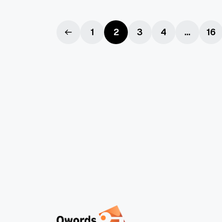
hingga seberapa...
1
2
3
4
...
16