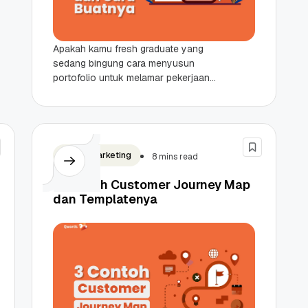
Apakah kamu fresh graduate yang
sedang bingung cara menyusun
portofolio untuk melamar pekerjaan
pertamamu? Portofolio bisa jadi
penentu utama apakah Sahabat
Qwords akan dipanggil interview...
Digital Marketing
8 mins read
3 Contoh Customer Journey Map
dan Templatenya