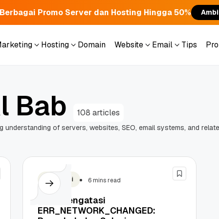
Berbagai Promo Server dan Hosting Hingga 50%
Ambi
Marketing
Hosting
Domain
Website
Email
Tips
Pr
Marketing
Hosting
Domain
Website
Email
Tips
Pr
A
l
B
a
b
108 articles
g
u
n
d
e
r
s
t
a
n
d
i
n
g
o
f
s
e
r
v
e
r
s
,
w
e
b
s
i
t
e
s
,
S
E
O
,
e
m
a
i
l
s
y
s
t
e
m
s
,
a
n
d
r
e
l
a
t
Teknologi
6 mins read
Cara Mengatasi
ERR_NETWORK_CHANGED: