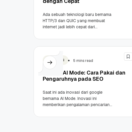
dengan Cepat
Ada sebuah teknologi baru bernama
HTTP/3 dan QUIC yang membuat
internet jadi lebih cepat dari
sebelumnya. Tapi karena masih baru
jadi sering sekali mengalami error...
Teknologi
5 mins read
Google AI Mode: Cara Pakai dan
Pengaruhnya pada SEO
Saat ini ada inovasi dari google
bernama AI Mode. Inovasi ini
memberikan pengalaman pencarian
jadi seperti tanya-jawab antara
google dan pengguna. Ini adalah hal
baik...