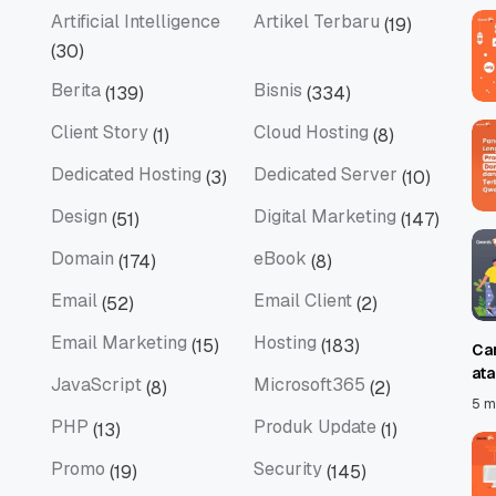
Artificial Intelligence
Artikel Terbaru
(19)
Artificial Intelligence
Artikel Terbaru
(30)
Berita
Bisnis
(139)
(334)
Berita
Bisnis
Client Story
Cloud Hosting
(1)
(8)
Client Story
Cloud Hosting
Dedicated Hosting
Dedicated Server
(3)
(10)
Dedicated Hosting
Dedicated Server
Design
Digital Marketing
(51)
(147)
Design
Digital Marketing
Domain
eBook
(174)
(8)
Domain
eBook
Email
Email Client
(52)
(2)
Email
Email Client
Email Marketing
Hosting
(15)
(183)
Ca
Email Marketing
Hosting
at
JavaScript
Microsoft365
(8)
(2)
JavaScript
Microsoft365
5 m
PHP
Produk Update
(13)
(1)
PHP
Produk Update
Promo
Security
(19)
(145)
Promo
Security