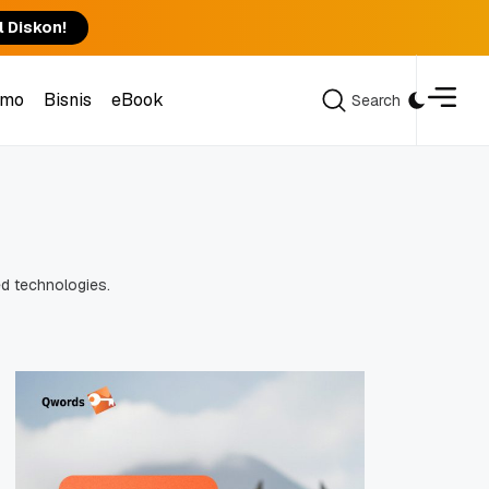
l Diskon!
omo
Bisnis
eBook
Search
Search
omo
Bisnis
eBook
e
d
t
e
c
h
n
o
l
o
g
i
e
s
.