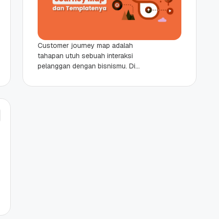
Customer journey map adalah
tahapan utuh sebuah interaksi
pelanggan dengan bisnismu. Di
dalamnya bukan hanya soal transaksi
saja tapi Sahabat Qwords juga
memetakan apa yang...
p Promo
Qwords Jadi Registrar
Diskon
Terakreditasi ICANN, Apa
Untungnya?
27 Jul, 2022
3