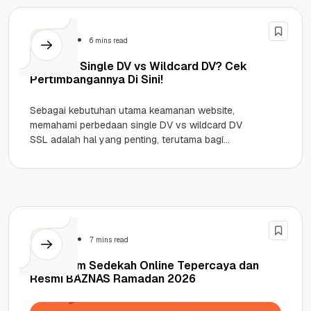
Security
6 mins read
Pilih SSL Single DV vs Wildcard DV? Cek
Pertimbangannya Di Sini!
Sebagai kebutuhan utama keamanan website,
memahami perbedaan single DV vs wildcard DV
SSL adalah hal yang penting, terutama bagi
website owner. Banyak pemilik website—mulai
dari...
Security
7 mins read
7 Platform Sedekah Online Tepercaya dan
Resmi BAZNAS Ramadan 2026