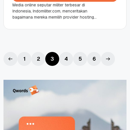
Media online seputar militer terbesar di
Indonesia, Indomiliter.com, menceritakan
bagaimana mereka memilih provider hosting
Indonesia Qwords sebagai partner untuk
mencapai target traffic website mereka.
Kendala...
1
2
3
4
5
6