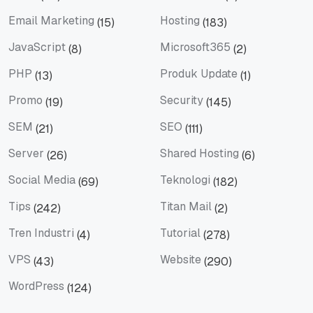
Email
Email Client
Email Marketing
Hosting
(15)
(183)
Email Marketing
Hosting
JavaScript
Microsoft365
(8)
(2)
JavaScript
Microsoft365
PHP
Produk Update
(13)
(1)
PHP
Produk Update
Promo
Security
(19)
(145)
Promo
Security
SEM
SEO
(21)
(111)
SEM
SEO
Server
Shared Hosting
(26)
(6)
Server
Shared Hosting
Social Media
Teknologi
(69)
(182)
Social Media
Teknologi
Tips
Titan Mail
(242)
(2)
Tips
Titan Mail
Tren Industri
Tutorial
(4)
(278)
Tren Industri
Tutorial
VPS
Website
(43)
(290)
VPS
Website
WordPress
(124)
WordPress