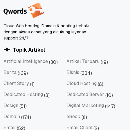
Cloud Web Hosting. Domain & hosting terbaik
dengan akses cepat yang didukung layanan
support 24/7
Topik Artikel
Artificial Intelligence
Artikel Terbaru
(30)
(19)
Artificial Intelligence
Artikel Terbaru
Berita
Bisnis
(139)
(334)
Berita
Bisnis
Client Story
Cloud Hosting
(1)
(8)
Client Story
Cloud Hosting
Dedicated Hosting
Dedicated Server
(3)
(10)
Dedicated Hosting
Dedicated Server
Design
Digital Marketing
(51)
(147)
Design
Digital Marketing
Domain
eBook
(174)
(8)
Domain
eBook
Email
Email Client
(52)
(2)