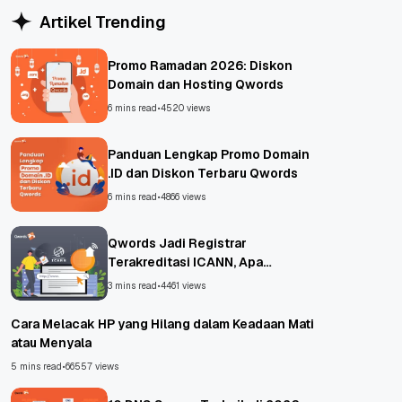
Artikel Trending
Promo Ramadan 2026: Diskon
Domain dan Hosting Qwords
6 mins read
•
4520 views
Panduan Lengkap Promo Domain
.ID dan Diskon Terbaru Qwords
6 mins read
•
4866 views
Qwords Jadi Registrar
Terakreditasi ICANN, Apa
Untungnya?
3 mins read
•
4461 views
Cara Melacak HP yang Hilang dalam Keadaan Mati
atau Menyala
5 mins read
•
66557 views