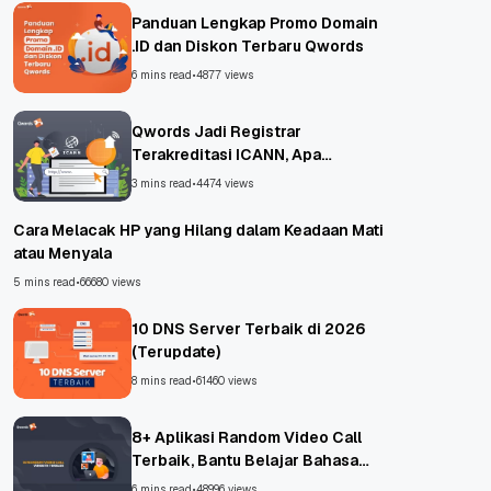
Panduan Lengkap Promo Domain
.ID dan Diskon Terbaru Qwords
6 mins read
•
4877 views
Qwords Jadi Registrar
Terakreditasi ICANN, Apa
Untungnya?
3 mins read
•
4474 views
Cara Melacak HP yang Hilang dalam Keadaan Mati
atau Menyala
5 mins read
•
66680 views
10 DNS Server Terbaik di 2026
(Terupdate)
8 mins read
•
61460 views
8+ Aplikasi Random Video Call
Terbaik, Bantu Belajar Bahasa
Asing!
6 mins read
•
48996 views