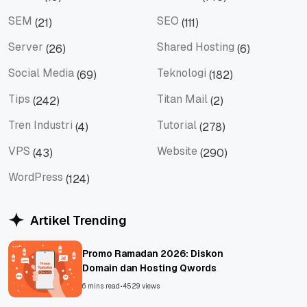
Promo
Security
SEM
SEO
(21)
(111)
SEM
SEO
Server
Shared Hosting
(26)
(6)
Server
Shared Hosting
Social Media
Teknologi
(69)
(182)
Social Media
Teknologi
Tips
Titan Mail
(242)
(2)
Tips
Titan Mail
Tren Industri
Tutorial
(4)
(278)
Tren Industri
Tutorial
VPS
Website
(43)
(290)
VPS
Website
WordPress
(124)
WordPress
Artikel Trending
Promo Ramadan 2026: Diskon
Domain dan Hosting Qwords
6 mins read
•
4529 views