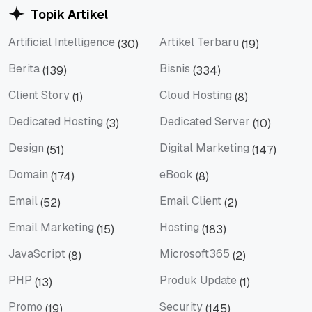
Topik Artikel
Artificial Intelligence
Artikel Terbaru
(30)
(19)
Artificial Intelligence
Artikel Terbaru
Berita
Bisnis
(139)
(334)
Berita
Bisnis
Client Story
Cloud Hosting
(1)
(8)
Client Story
Cloud Hosting
Dedicated Hosting
Dedicated Server
(3)
(10)
Dedicated Hosting
Dedicated Server
Design
Digital Marketing
(51)
(147)
Design
Digital Marketing
Domain
eBook
(174)
(8)
Domain
eBook
Email
Email Client
(52)
(2)
Email
Email Client
Email Marketing
Hosting
(15)
(183)
Email Marketing
Hosting
JavaScript
Microsoft365
(8)
(2)
JavaScript
Microsoft365
PHP
Produk Update
(13)
(1)
PHP
Produk Update
Promo
Security
(19)
(145)