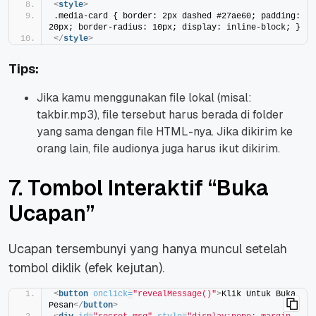
<
style
>
.media-card { border: 2px dashed #27ae60; padding: 
20px; border-radius: 10px; display: inline-block; }
</
style
>
Tips:
Jika kamu menggunakan file lokal (misal:
takbir.mp3), file tersebut harus berada di folder
yang sama dengan file HTML-nya. Jika dikirim ke
orang lain, file audionya juga harus ikut dikirim.
7. Tombol Interaktif “Buka
Ucapan”
Ucapan tersembunyi yang hanya muncul setelah
tombol diklik (efek kejutan).
<
button
onclick
=
"revealMessage()"
>
Klik Untuk Buka 
Pesan
</
button
>