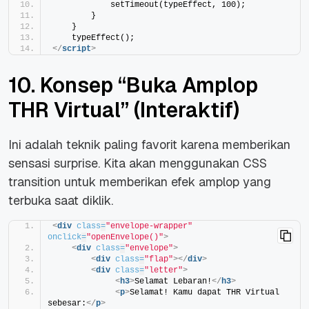
            setTimeout(typeEffect, 100);
        }
    }
    typeEffect();
</
script
>
10. Konsep “Buka Amplop
THR Virtual” (Interaktif)
Ini adalah teknik paling favorit karena memberikan
sensasi surprise. Kita akan menggunakan CSS
transition untuk memberikan efek amplop yang
terbuka saat diklik.
<
div
class
=
"envelope-wrapper"
onclick
=
"openEnvelope()"
>
<
div
class
=
"envelope"
>
<
div
class
=
"flap"
>
</
div
>
<
div
class
=
"letter"
>
<
h3
>
Selamat Lebaran!
</
h3
>
<
p
>
Selamat! Kamu dapat THR Virtual 
sebesar:
</
p
>