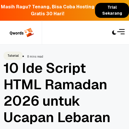
Masih Ragu? Tenang, Bisa Coba Hosting
Trial
Gratis 30 Hari!
Sekarang
Skip
to
content
Tutorial
8 mins read
10 Ide Script
HTML Ramadan
2026 untuk
Ucapan Lebaran