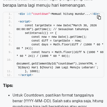
berapa lama lagi menuju hari kemenangan.
<
div
id
=
"countdown"
>
Memuat hitung mundur...
</
div
>
<
script
>
    const targetDate = new Date("March 30, 2026 
00:00:00").getTime(); // Sesuaikan tahunnya
    setInterval(() => {
        const now = new Date().getTime();
        const diff = targetDate - now;
        const days = Math.floor(diff / (1000 * 60 * 
60 * 24));
        const hours = Math.floor((diff % (1000 * 60 
* 60 * 24)) / (1000 * 60 * 60));
document.getElementById("countdown").innerHTML = 
`${days} Hari ${hours} Jam Lagi Menuju Lebaran!`;
    }, 1000);
</
script
>
Tips:
Untuk Countdown, pastikan format tanggalnya
benar (YYYY-MM-DD). Salah satu angka saja, hitung
mundurnya bisa jadi berantakan atau error.