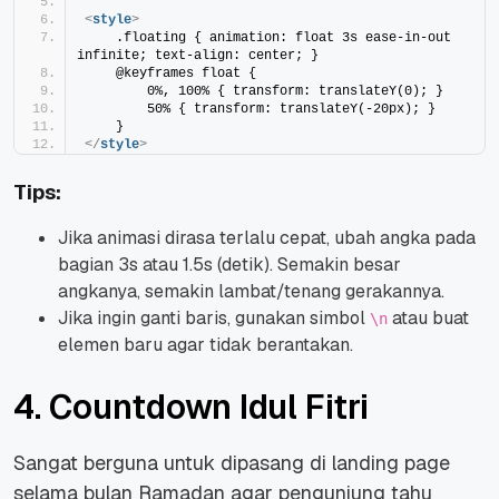
<
style
>
    .floating { animation: float 3s ease-in-out 
infinite; text-align: center; }
    @keyframes float {
        0%, 100% { transform: translateY(0); }
        50% { transform: translateY(-20px); }
    }
</
style
>
Tips:
Jika animasi dirasa terlalu cepat, ubah angka pada
bagian 3s atau 1.5s (detik). Semakin besar
angkanya, semakin lambat/tenang gerakannya.
Jika ingin ganti baris, gunakan simbol
atau buat
\n
elemen baru agar tidak berantakan.
4. Countdown Idul Fitri
Sangat berguna untuk dipasang di landing page
selama bulan Ramadan agar pengunjung tahu