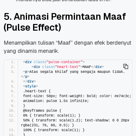
5. Animasi Permintaan Maaf
(Pulse Effect)
Menampilkan tulisan “Maaf” dengan efek berdenyut
yang dinamis menarik.
<
div
class
=
"pulse-container"
>
<
div
class
=
"heart-text"
>
MAAF
</
div
>
<
p
>
Atas segala khilaf yang sengaja maupun tidak.
</
p
>
</
div
>
<
style
>
.heart-text {
font-size: 50px; font-weight: bold; color: #e74c3c;
animation: pulse 1.5s infinite;
}
@keyframes pulse {
0% { transform: scale(1); }
50% { transform: scale(1.2); text-shadow: 0 0 20px 
rgba(231, 76, 60, 0.5); }
100% { transform: scale(1); }
}