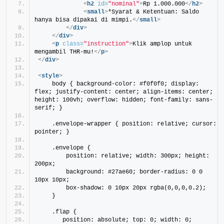
<
h2
id
=
"nominal"
>
Rp 1.000.000
</
h2
>
<
small
>
*Syarat & Ketentuan: Saldo 
hanya bisa dipakai di mimpi.
</
small
>
</
div
>
</
div
>
<
p
class
=
"instruction"
>
Klik amplop untuk 
mengambil THR-mu!
</
p
>
</
div
>
<
style
>
    body { background-color: #f0f0f0; display: 
flex; justify-content: center; align-items: center; 
height: 100vh; overflow: hidden; font-family: sans-
serif; }
    .envelope-wrapper { position: relative; cursor: 
pointer; }
    .envelope {
        position: relative; width: 300px; height: 
200px;
        background: #27ae60; border-radius: 0 0 
10px 10px;
        box-shadow: 0 10px 20px rgba(0,0,0,0.2);
    }
    .flap {
       position: absolute; top: 0; width: 0; 