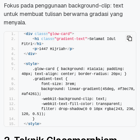
Fokus pada penggunaan background-clip: text
untuk membuat tulisan berwarna gradasi yang
menyala.
<
div
class
=
"glow-card"
>
<
h1
class
=
"gradient-text"
>
Selamat Idul 
Fitri
</
h1
>
<
p
>
1447 Hijriah
</
p
>
</
div
>
<
style
>
    .glow-card { background: #1a1a1a; padding: 
40px; text-align: center; border-radius: 20px; }
    .gradient-text {
        font-size: 3rem;
        background: linear-gradient(45deg, #f3ec78, 
#af4261);
        -webkit-background-clip: text;
        -webkit-text-fill-color: transparent;
        filter: drop-shadow(0 0 10px rgba(243, 236, 
120, 0.5));
    }
</
style
>