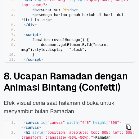
<
div
id
=
"secret-msg"
style
=
"display:none; margin-
top: 20px;"
>
<
h2
>
Surprise! 
</
h2
>
<
p
>
Semoga harimu penuh berkah di hari Idul 
Fitri ini.
</
p
>
</
div
>
<
script
>
    function revealMessage() {
        document.getElementById("secret-
msg").style.display = "block";
    }
</
script
>
8. Ucapan Ramadan dengan
Animasi Bintang (Confetti)
Efek visual ceria saat halaman dibuka untuk
menyambut bulan Ramadan.
<
canvas
id
=
"canvas"
width
=
"448"
height
=
"896"
>
</
canvas
>
<
h1
style
=
"position: absolute; top: 50%; left: 50%; 
transform: translate(-50%,-50%);"
>
Ramadan 