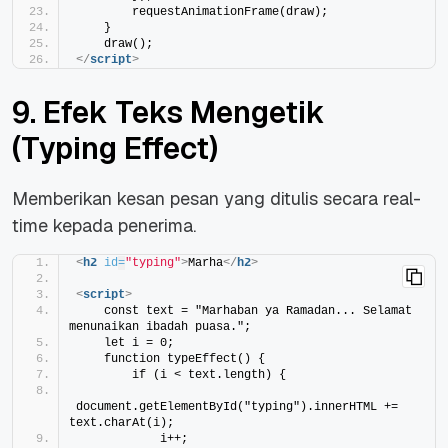
        requestAnimationFrame(draw);
    }
    draw();
</
script
>
9. Efek Teks Mengetik
(Typing Effect)
Memberikan kesan pesan yang ditulis secara real-
time kepada penerima.
<
h2
id
=
"typing"
>
Marha
</
h2
>
<
script
>
    const text = "Marhaban ya Ramadan... Selamat 
menunaikan ibadah puasa.";
    let i = 0;
    function typeEffect() {
        if (i < text.length) {
 document.getElementById("typing").innerHTML += 
text.charAt(i);
            i++;