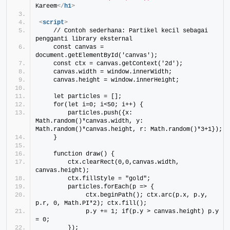
Kareem
</
h1
>
<
script
>
    // Contoh sederhana: Partikel kecil sebagai 
pengganti library eksternal
    const canvas = 
document.getElementById('canvas');
    const ctx = canvas.getContext('2d');
    canvas.width = window.innerWidth;
    canvas.height = window.innerHeight;
    let particles = [];
    for(let i=0; i<50; i++) {
        particles.push({x: 
Math.random()*canvas.width, y: 
Math.random()*canvas.height, r: Math.random()*3+1});
    }
    function draw() {
        ctx.clearRect(0,0,canvas.width, 
canvas.height);
        ctx.fillStyle = "gold";
        particles.forEach(p => {
             ctx.beginPath(); ctx.arc(p.x, p.y, 
p.r, 0, Math.PI*2); ctx.fill();
             p.y += 1; if(p.y > canvas.height) p.y 
= 0;
        });