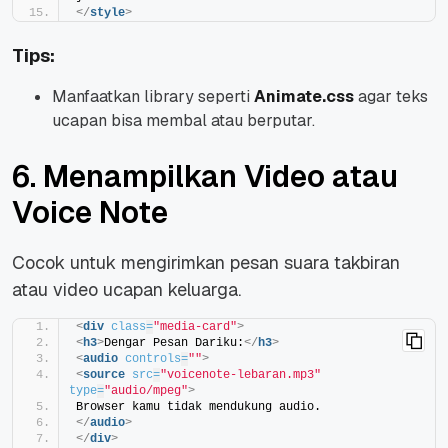
</
style
>
Tips:
Manfaatkan library seperti
Animate.css
agar teks
ucapan bisa membal atau berputar.
6. Menampilkan Video atau
Voice Note
Cocok untuk mengirimkan pesan suara takbiran
atau video ucapan keluarga.
<
div
class
=
"media-card"
>
<
h3
>
Dengar Pesan Dariku:
</
h3
>
<
audio
controls
=
""
>
<
source
src
=
"voicenote-lebaran.mp3"
type
=
"audio/mpeg"
>
Browser kamu tidak mendukung audio.
</
audio
>
</
div
>