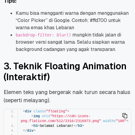
Tips:
Kamu bisa mengganti warna dengan menggunakan
“Color Picker” di Google. Contoh: #ffd700 untuk
warna emas khas Lebaran
mungkin tidak jalan di
backdrop-filter: blur()
browser versi sangat lama. Selalu siapkan warna
background cadangan yang agak transparan.
3. Teknik Floating Animation
(Interaktif)
Elemen teks yang bergerak naik turun secara halus
(seperti melayang).
<
div
class
=
"floating"
>
<
img
src
=
"https://cdn-icons-
png.flaticon.com/512/2316/2316973.png"
width
=
"100"
>
<
h3
>
Selamat Lebaran!
</
h3
>
</
div
>