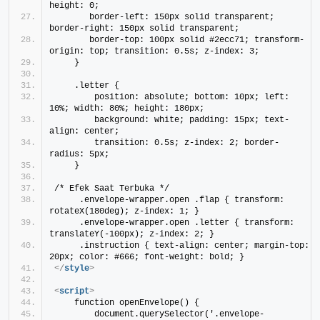
height: 0;
       border-left: 150px solid transparent; 
border-right: 150px solid transparent;
       border-top: 100px solid #2ecc71; transform-
origin: top; transition: 0.5s; z-index: 3;
    }
    .letter {
        position: absolute; bottom: 10px; left: 
10%; width: 80%; height: 180px;
        background: white; padding: 15px; text-
align: center;
        transition: 0.5s; z-index: 2; border-
radius: 5px;
    }
/* Efek Saat Terbuka */
     .envelope-wrapper.open .flap { transform: 
rotateX(180deg); z-index: 1; }
     .envelope-wrapper.open .letter { transform: 
translateY(-100px); z-index: 2; }
     .instruction { text-align: center; margin-top: 
20px; color: #666; font-weight: bold; }
</
style
>
<
script
>
    function openEnvelope() {
        document.querySelector('.envelope-