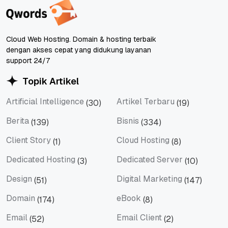
Cloud Web Hosting. Domain & hosting terbaik
dengan akses cepat yang didukung layanan
support 24/7
Topik Artikel
Artificial Intelligence
Artikel Terbaru
(30)
(19)
Artificial Intelligence
Artikel Terbaru
Berita
Bisnis
(139)
(334)
Berita
Bisnis
Client Story
Cloud Hosting
(1)
(8)
Client Story
Cloud Hosting
Dedicated Hosting
Dedicated Server
(3)
(10)
Dedicated Hosting
Dedicated Server
Design
Digital Marketing
(51)
(147)
Design
Digital Marketing
Domain
eBook
(174)
(8)
Domain
eBook
Email
Email Client
(52)
(2)
Email
Email Client