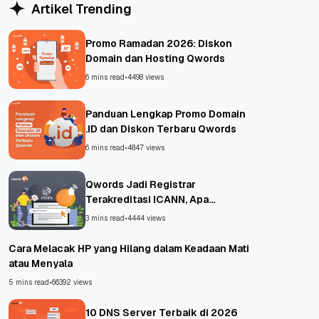
Artikel Trending
Promo Ramadan 2026: Diskon
Domain dan Hosting Qwords
6 mins read
•
4498 views
Panduan Lengkap Promo Domain
.ID dan Diskon Terbaru Qwords
6 mins read
•
4847 views
Qwords Jadi Registrar
Terakreditasi ICANN, Apa
Untungnya?
3 mins read
•
4444 views
Cara Melacak HP yang Hilang dalam Keadaan Mati
atau Menyala
5 mins read
•
66392 views
10 DNS Server Terbaik di 2026