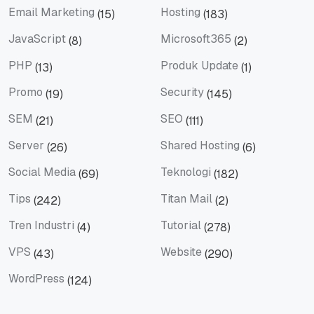
Email Marketing
Hosting
(15)
(183)
Email Marketing
Hosting
JavaScript
Microsoft365
(8)
(2)
JavaScript
Microsoft365
PHP
Produk Update
(13)
(1)
PHP
Produk Update
Promo
Security
(19)
(145)
Promo
Security
SEM
SEO
(21)
(111)
SEM
SEO
Server
Shared Hosting
(26)
(6)
Server
Shared Hosting
Social Media
Teknologi
(69)
(182)
Social Media
Teknologi
Tips
Titan Mail
(242)
(2)
Tips
Titan Mail
Tren Industri
Tutorial
(4)
(278)
Tren Industri
Tutorial
VPS
Website
(43)
(290)
VPS
Website
WordPress
(124)
WordPress