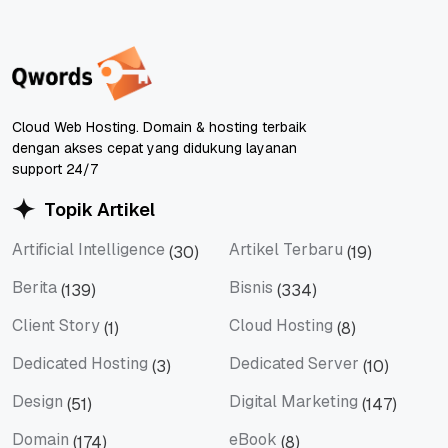
Cloud Web Hosting. Domain & hosting terbaik
dengan akses cepat yang didukung layanan
support 24/7
Topik Artikel
Artificial Intelligence
Artikel Terbaru
(30)
(19)
Artificial Intelligence
Artikel Terbaru
Berita
Bisnis
(139)
(334)
Berita
Bisnis
Client Story
Cloud Hosting
(1)
(8)
Client Story
Cloud Hosting
Dedicated Hosting
Dedicated Server
(3)
(10)
Dedicated Hosting
Dedicated Server
Design
Digital Marketing
(51)
(147)
Design
Digital Marketing
Domain
eBook
(174)
(8)