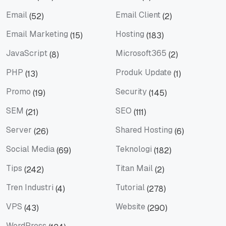
Domain
eBook
Email
Email Client
(52)
(2)
Email
Email Client
Email Marketing
Hosting
(15)
(183)
Email Marketing
Hosting
JavaScript
Microsoft365
(8)
(2)
JavaScript
Microsoft365
PHP
Produk Update
(13)
(1)
PHP
Produk Update
Promo
Security
(19)
(145)
Promo
Security
SEM
SEO
(21)
(111)
SEM
SEO
Server
Shared Hosting
(26)
(6)
Server
Shared Hosting
Social Media
Teknologi
(69)
(182)
Social Media
Teknologi
Tips
Titan Mail
(242)
(2)
Tips
Titan Mail
Tren Industri
Tutorial
(4)
(278)
Tren Industri
Tutorial
VPS
Website
(43)
(290)
VPS
Website
WordPress