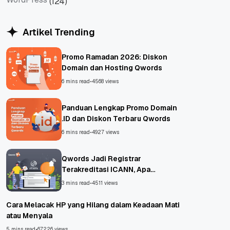
(124)
WordPress
Artikel Trending
Promo Ramadan 2026: Diskon
Domain dan Hosting Qwords
6 mins read
•
4568 views
Panduan Lengkap Promo Domain
.ID dan Diskon Terbaru Qwords
6 mins read
•
4927 views
Qwords Jadi Registrar
Terakreditasi ICANN, Apa
Untungnya?
3 mins read
•
4511 views
Cara Melacak HP yang Hilang dalam Keadaan Mati
atau Menyala
5 mins read
•
67226 views