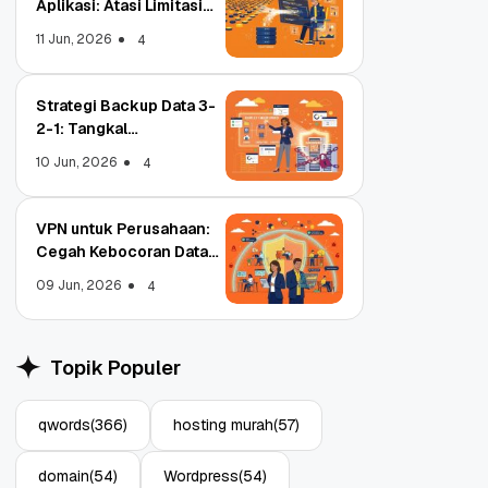
Aplikasi: Atasi Limitasi
Media
11 Jun, 2026
4
Strategi Backup Data 3-
2-1: Tangkal
Ransomware Enterprise
10 Jun, 2026
4
VPN untuk Perusahaan:
Cegah Kebocoran Data
Tim WFA!
09 Jun, 2026
4
Object Storage untuk
pa
Aplikasi: Atasi Limitasi
Topik Populer
Media
11 Jun, 2026
4
qwords
(366)
hosting murah
(57)
domain
(54)
Wordpress
(54)