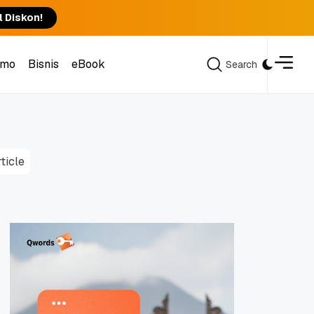
l Diskon!
omo
Bisnis
eBook
Search
Search
omo
Bisnis
eBook
rticle