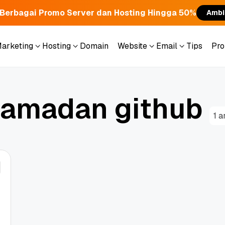
Berbagai Promo Server dan Hosting Hingga 50%
Ambi
Marketing
Hosting
Domain
Website
Email
Tips
Pr
Marketing
Hosting
Domain
Website
Email
Tips
Pr
a
m
a
d
a
n
g
i
t
h
u
b
1 a