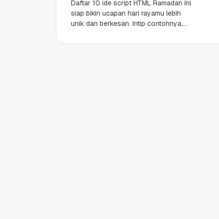
Daftar 10 ide script HTML Ramadan ini
siap bikin ucapan hari rayamu lebih
unik dan berkesan. Intip contohnya,
copas, dan otak-atik dari sini!
Highlights HTML...