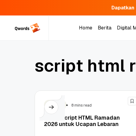
Dapatkan 
Skip
to
Home
Berita
Digital 
content
Home
Berita
Digital 
s
c
r
i
p
t
h
t
m
l
r
Tutorial
8 mins read
10 Ide Script HTML Ramadan
2026 untuk Ucapan Lebaran