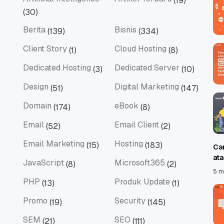
(19)
Artificial Intelligence
Artikel Terbaru
(30)
Berita
Bisnis
(139)
(334)
Berita
Bisnis
Client Story
Cloud Hosting
(1)
(8)
Client Story
Cloud Hosting
Dedicated Hosting
Dedicated Server
(3)
(10)
Dedicated Hosting
Dedicated Server
Design
Digital Marketing
(51)
(147)
Design
Digital Marketing
Domain
eBook
(174)
(8)
Domain
eBook
Email
Email Client
(52)
(2)
Email
Email Client
Email Marketing
Hosting
(15)
(183)
Ca
Email Marketing
Hosting
at
JavaScript
Microsoft365
(8)
(2)
JavaScript
Microsoft365
5 m
PHP
Produk Update
(13)
(1)
PHP
Produk Update
Promo
Security
(19)
(145)
Promo
Security
SEM
SEO
(21)
(111)