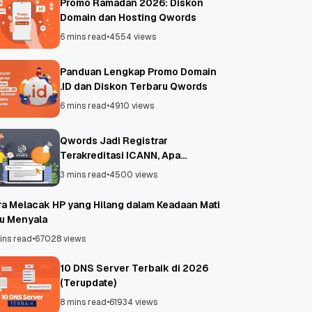
Promo Ramadan 2026: Diskon
Domain dan Hosting Qwords
6 mins read
•
4554 views
Panduan Lengkap Promo Domain
.ID dan Diskon Terbaru Qwords
6 mins read
•
4910 views
Qwords Jadi Registrar
Terakreditasi ICANN, Apa
Untungnya?
3 mins read
•
4500 views
ra Melacak HP yang Hilang dalam Keadaan Mati
au Menyala
ins read
•
67028 views
10 DNS Server Terbaik di 2026
(Terupdate)
8 mins read
•
61934 views