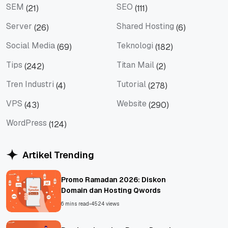
SEM
SEO
(21)
(111)
SEM
SEO
Server
Shared Hosting
(26)
(6)
Server
Shared Hosting
Social Media
Teknologi
(69)
(182)
Social Media
Teknologi
Tips
Titan Mail
(242)
(2)
Tips
Titan Mail
Tren Industri
Tutorial
(4)
(278)
Tren Industri
Tutorial
VPS
Website
(43)
(290)
VPS
Website
WordPress
(124)
WordPress
Artikel Trending
Promo Ramadan 2026: Diskon
Domain dan Hosting Qwords
6 mins read
•
4524 views