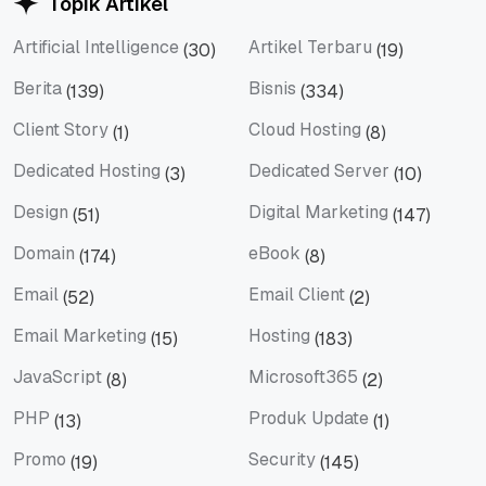
Topik Artikel
Artificial Intelligence
Artikel Terbaru
(30)
(19)
Artificial Intelligence
Artikel Terbaru
Berita
Bisnis
(139)
(334)
Berita
Bisnis
Client Story
Cloud Hosting
(1)
(8)
Client Story
Cloud Hosting
Dedicated Hosting
Dedicated Server
(3)
(10)
Dedicated Hosting
Dedicated Server
Design
Digital Marketing
(51)
(147)
Design
Digital Marketing
Domain
eBook
(174)
(8)
Domain
eBook
Email
Email Client
(52)
(2)
Email
Email Client
Email Marketing
Hosting
(15)
(183)
Email Marketing
Hosting
JavaScript
Microsoft365
(8)
(2)
JavaScript
Microsoft365
PHP
Produk Update
(13)
(1)
PHP
Produk Update
Promo
Security
(19)
(145)
Promo
Security