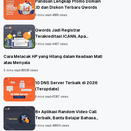
Panduan Lengkap Promo Domain
.ID dan Diskon Terbaru Qwords
6 mins read
•
4869 views
Qwords Jadi Registrar
Terakreditasi ICANN, Apa
Untungnya?
3 mins read
•
4467 views
Cara Melacak HP yang Hilang dalam Keadaan Mati
atau Menyala
5 mins read
•
66599 views
10 DNS Server Terbaik di 2026
(Terupdate)
8 mins read
•
61387 views
8+ Aplikasi Random Video Call
Terbaik, Bantu Belajar Bahasa
Asing!
6 mins read
•
48959 views