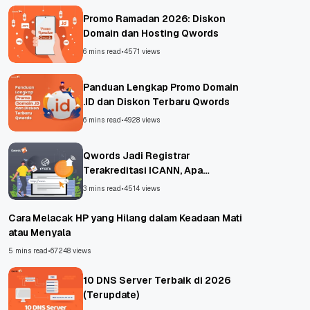
Promo Ramadan 2026: Diskon
Domain dan Hosting Qwords
6 mins read
•
4571 views
Panduan Lengkap Promo Domain
.ID dan Diskon Terbaru Qwords
6 mins read
•
4928 views
Qwords Jadi Registrar
Terakreditasi ICANN, Apa
Untungnya?
3 mins read
•
4514 views
Cara Melacak HP yang Hilang dalam Keadaan Mati
atau Menyala
5 mins read
•
67248 views
10 DNS Server Terbaik di 2026
(Terupdate)