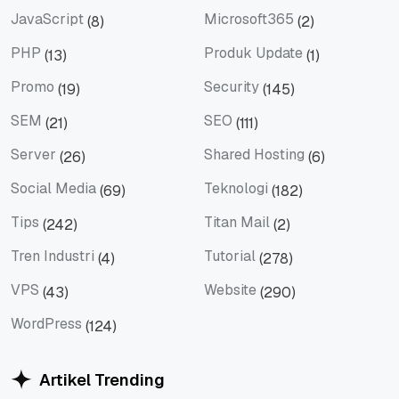
JavaScript
Microsoft365
(8)
(2)
JavaScript
Microsoft365
PHP
Produk Update
(13)
(1)
PHP
Produk Update
Promo
Security
(19)
(145)
Promo
Security
SEM
SEO
(21)
(111)
SEM
SEO
Server
Shared Hosting
(26)
(6)
Server
Shared Hosting
Social Media
Teknologi
(69)
(182)
Social Media
Teknologi
Tips
Titan Mail
(242)
(2)
Tips
Titan Mail
Tren Industri
Tutorial
(4)
(278)
Tren Industri
Tutorial
VPS
Website
(43)
(290)
VPS
Website
WordPress
(124)
WordPress
Artikel Trending