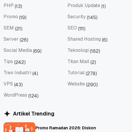
PHP
Produk Update
(13)
(1)
PHP
Produk Update
Promo
Security
(19)
(145)
Promo
Security
SEM
SEO
(21)
(111)
SEM
SEO
Server
Shared Hosting
(26)
(6)
Server
Shared Hosting
Social Media
Teknologi
(69)
(182)
Social Media
Teknologi
Tips
Titan Mail
(242)
(2)
Tips
Titan Mail
Tren Industri
Tutorial
(4)
(278)
Tren Industri
Tutorial
VPS
Website
(43)
(290)
VPS
Website
WordPress
(124)
WordPress
Artikel Trending
Promo Ramadan 2026: Diskon