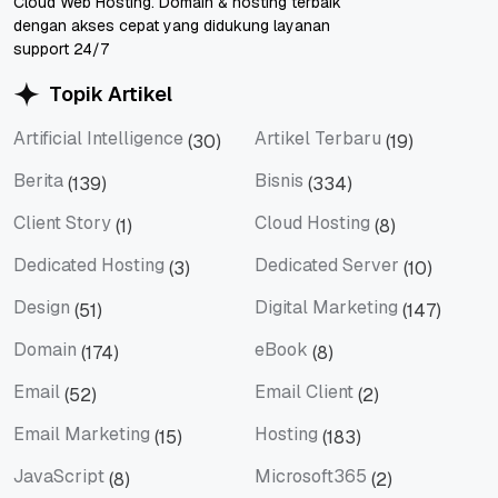
Cloud Web Hosting. Domain & hosting terbaik
dengan akses cepat yang didukung layanan
support 24/7
Topik Artikel
Artificial Intelligence
Artikel Terbaru
(30)
(19)
Artificial Intelligence
Artikel Terbaru
Berita
Bisnis
(139)
(334)
Berita
Bisnis
Client Story
Cloud Hosting
(1)
(8)
Client Story
Cloud Hosting
Dedicated Hosting
Dedicated Server
(3)
(10)
Dedicated Hosting
Dedicated Server
Design
Digital Marketing
(51)
(147)
Design
Digital Marketing
Domain
eBook
(174)
(8)
Domain
eBook
Email
Email Client
(52)
(2)
Email
Email Client
Email Marketing
Hosting
(15)
(183)
Email Marketing
Hosting
JavaScript
Microsoft365
(8)
(2)
JavaScript
Microsoft365