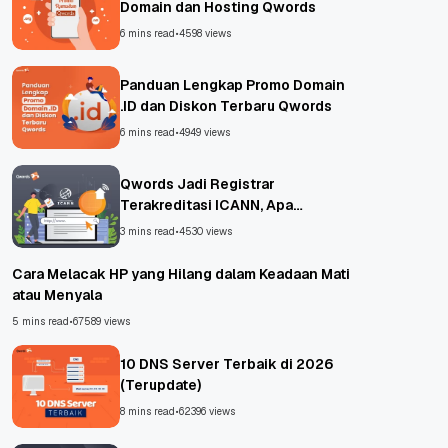
Domain dan Hosting Qwords
6 mins read
•
4598 views
Panduan Lengkap Promo Domain
.ID dan Diskon Terbaru Qwords
6 mins read
•
4949 views
Qwords Jadi Registrar
Terakreditasi ICANN, Apa
Untungnya?
3 mins read
•
4530 views
Cara Melacak HP yang Hilang dalam Keadaan Mati
atau Menyala
5 mins read
•
67589 views
10 DNS Server Terbaik di 2026
(Terupdate)
8 mins read
•
62396 views