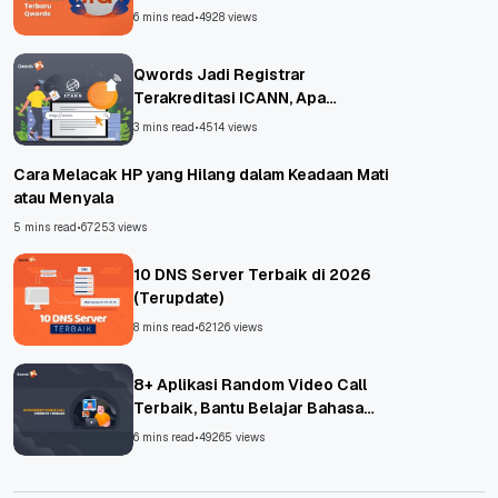
6 mins read
•
4928 views
Qwords Jadi Registrar
Terakreditasi ICANN, Apa
Untungnya?
3 mins read
•
4514 views
Cara Melacak HP yang Hilang dalam Keadaan Mati
atau Menyala
5 mins read
•
67253 views
10 DNS Server Terbaik di 2026
(Terupdate)
8 mins read
•
62126 views
8+ Aplikasi Random Video Call
Terbaik, Bantu Belajar Bahasa
Asing!
6 mins read
•
49265 views