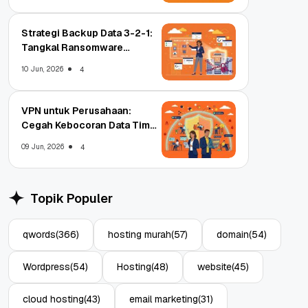
Strategi Backup Data 3-2-1:
Tangkal Ransomware
Enterprise
10 Jun, 2026
4
VPN untuk Perusahaan:
Cegah Kebocoran Data Tim
WFA!
09 Jun, 2026
4
Topik Populer
qwords
(366)
hosting murah
(57)
domain
(54)
Wordpress
(54)
Hosting
(48)
website
(45)
cloud hosting
(43)
email marketing
(31)