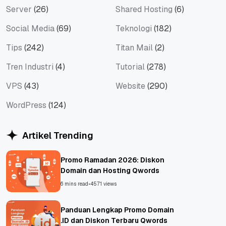
Server
(26)
Shared Hosting
(6)
Social Media
(69)
Teknologi
(182)
Tips
(242)
Titan Mail
(2)
Tren Industri
(4)
Tutorial
(278)
VPS
(43)
Website
(290)
WordPress
(124)
Artikel Trending
Promo Ramadan 2026: Diskon
Domain dan Hosting Qwords
6 mins read
•
4571 views
Panduan Lengkap Promo Domain
.ID dan Diskon Terbaru Qwords