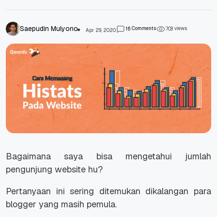
Saepudin Mulyono
Comments
views
1
6
7
0
8
Apr 29, 2020
Bagaimana saya bisa mengetahui jumlah
pengunjung website hu?
Pertanyaan ini sering ditemukan dikalangan para
blogger yang masih pemula.