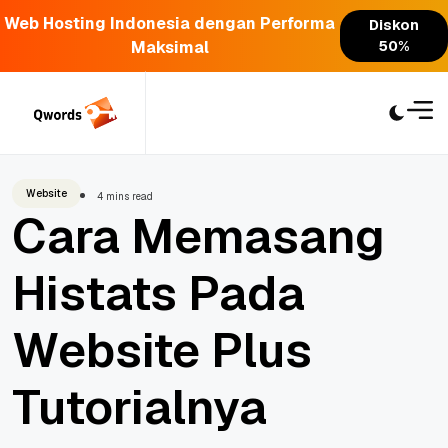
Web Hosting Indonesia dengan Performa
Diskon
Maksimal
50%
Skip
to
content
Website
4 mins read
Cara Memasang
Histats Pada
Website Plus
Tutorialnya