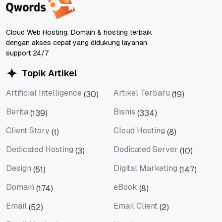
Cloud Web Hosting. Domain & hosting terbaik
dengan akses cepat yang didukung layanan
support 24/7
Topik Artikel
Artificial Intelligence
Artikel Terbaru
(30)
(19)
Artificial Intelligence
Artikel Terbaru
Berita
Bisnis
(139)
(334)
Berita
Bisnis
Client Story
Cloud Hosting
(1)
(8)
Client Story
Cloud Hosting
Dedicated Hosting
Dedicated Server
(3)
(10)
Dedicated Hosting
Dedicated Server
Design
Digital Marketing
(51)
(147)
Design
Digital Marketing
Domain
eBook
(174)
(8)
Domain
eBook
Email
Email Client
(52)
(2)
Email
Email Client