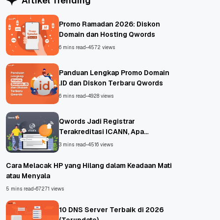
Artikel Trending
Promo Ramadan 2026: Diskon
Domain dan Hosting Qwords
6 mins read
•
4572 views
Panduan Lengkap Promo Domain
.ID dan Diskon Terbaru Qwords
6 mins read
•
4928 views
Qwords Jadi Registrar
Terakreditasi ICANN, Apa
Untungnya?
3 mins read
•
4516 views
Cara Melacak HP yang Hilang dalam Keadaan Mati
atau Menyala
5 mins read
•
67271 views
10 DNS Server Terbaik di 2026