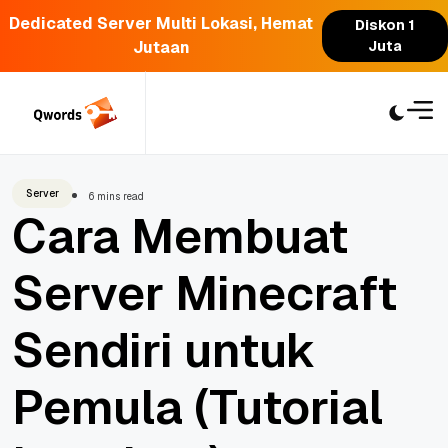
Dedicated Server Multi Lokasi, Hemat
Diskon 1
Jutaan
Juta
Skip
to
content
Server
6 mins read
Cara Membuat
Server Minecraft
Sendiri untuk
Pemula (Tutorial