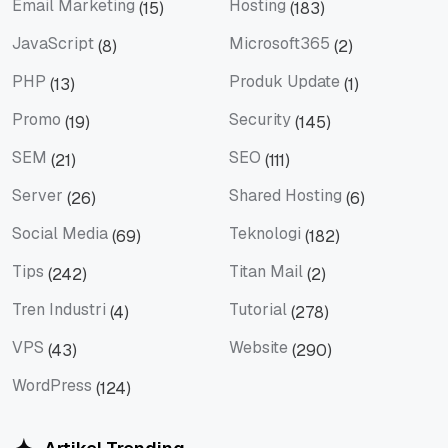
Email Marketing
Hosting
(15)
(183)
Email Marketing
Hosting
JavaScript
Microsoft365
(8)
(2)
JavaScript
Microsoft365
PHP
Produk Update
(13)
(1)
PHP
Produk Update
Promo
Security
(19)
(145)
Promo
Security
SEM
SEO
(21)
(111)
SEM
SEO
Server
Shared Hosting
(26)
(6)
Server
Shared Hosting
Social Media
Teknologi
(69)
(182)
Social Media
Teknologi
Tips
Titan Mail
(242)
(2)
Tips
Titan Mail
Tren Industri
Tutorial
(4)
(278)
Tren Industri
Tutorial
VPS
Website
(43)
(290)
VPS
Website
WordPress
(124)
WordPress