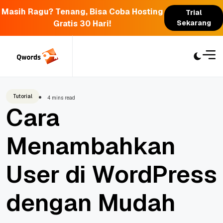
Masih Ragu? Tenang, Bisa Coba Hosting
Trial
Gratis 30 Hari!
Sekarang
Skip
to
content
Tutorial
4 mins read
Cara
Menambahkan
User di WordPress
dengan Mudah