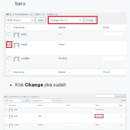
baru
Klik
Change
jika sudah