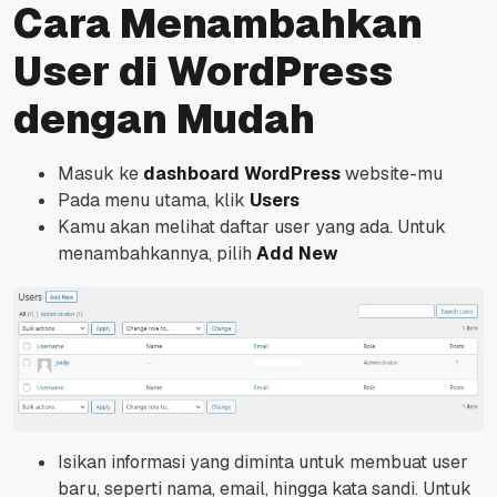
Cara Menambahkan
User di WordPress
dengan Mudah
Masuk ke
dashboard WordPress
website
-mu
Pada menu utama, klik
Users
Kamu akan melihat daftar user yang ada. Untuk
menambahkannya, pilih
Add New
Isikan informasi yang diminta untuk membuat user
baru, seperti nama, email, hingga kata sandi. Untuk