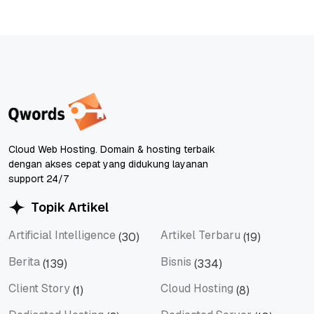
Cloud Web Hosting. Domain & hosting terbaik
dengan akses cepat yang didukung layanan
support 24/7
Topik Artikel
Artificial Intelligence
Artikel Terbaru
(30)
(19)
Artificial Intelligence
Artikel Terbaru
Berita
Bisnis
(139)
(334)
Berita
Bisnis
Client Story
Cloud Hosting
(1)
(8)
Client Story
Cloud Hosting