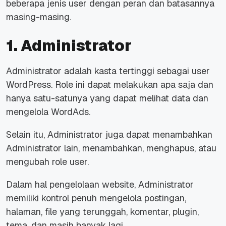
beberapa jenis user dengan peran dan batasannya
masing-masing.
1. Administrator
Administrator adalah kasta tertinggi sebagai user
WordPress. Role ini dapat melakukan apa saja dan
hanya satu-satunya yang dapat melihat data dan
mengelola WordAds.
Selain itu, Administrator juga dapat menambahkan
Administrator lain, menambahkan, menghapus, atau
mengubah role user.
Dalam hal pengelolaan
website
, Administrator
memiliki kontrol penuh mengelola postingan,
halaman, file yang terunggah, komentar, plugin,
tema, dan masih banyak lagi.