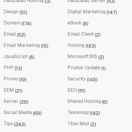
Dedicated Hosting
Dedicated Server
(3)
(10)
Dedicated Hosting
Dedicated Server
Design
Digital Marketing
(51)
(147)
Design
Digital Marketing
Domain
eBook
(174)
(8)
Domain
eBook
Email
Email Client
(52)
(2)
Email
Email Client
Email Marketing
Hosting
(15)
(183)
Email Marketing
Hosting
JavaScript
Microsoft365
(8)
(2)
JavaScript
Microsoft365
PHP
Produk Update
(13)
(1)
PHP
Produk Update
Promo
Security
(19)
(145)
Promo
Security
SEM
SEO
(21)
(111)
SEM
SEO
Server
Shared Hosting
(26)
(6)
Server
Shared Hosting
Social Media
Teknologi
(69)
(182)
Social Media
Teknologi
Tips
Titan Mail
(242)
(2)
Tips
Titan Mail