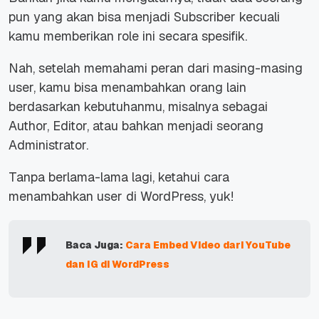
pun yang akan bisa menjadi Subscriber kecuali
kamu memberikan role ini secara spesifik.
Nah, setelah memahami peran dari masing-masing
user, kamu bisa menambahkan orang lain
berdasarkan kebutuhanmu, misalnya sebagai
Author, Editor, atau bahkan menjadi seorang
Administrator.
Tanpa berlama-lama lagi, ketahui cara
menambahkan user di WordPress, yuk!
Baca Juga:
Cara Embed Video dari YouTube
dan IG di WordPress