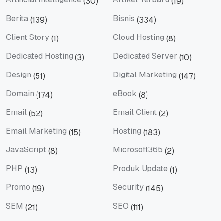
(30)
(19)
Artificial Intelligence
Artikel Terbaru
Berita
Bisnis
(139)
(334)
Berita
Bisnis
Client Story
Cloud Hosting
(1)
(8)
Client Story
Cloud Hosting
Dedicated Hosting
Dedicated Server
(3)
(10)
Dedicated Hosting
Dedicated Server
Design
Digital Marketing
(51)
(147)
Design
Digital Marketing
Domain
eBook
(174)
(8)
Domain
eBook
Email
Email Client
(52)
(2)
Email
Email Client
Email Marketing
Hosting
(15)
(183)
Email Marketing
Hosting
JavaScript
Microsoft365
(8)
(2)
JavaScript
Microsoft365
PHP
Produk Update
(13)
(1)
PHP
Produk Update
Promo
Security
(19)
(145)
Promo
Security
SEM
SEO
(21)
(111)
SEM
SEO