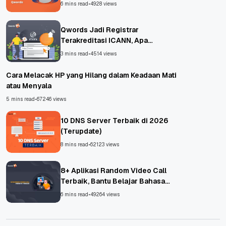
6 mins read
•
4928 views
Qwords Jadi Registrar
Terakreditasi ICANN, Apa
Untungnya?
3 mins read
•
4514 views
Cara Melacak HP yang Hilang dalam Keadaan Mati
atau Menyala
5 mins read
•
67246 views
10 DNS Server Terbaik di 2026
(Terupdate)
8 mins read
•
62123 views
8+ Aplikasi Random Video Call
Terbaik, Bantu Belajar Bahasa
Asing!
6 mins read
•
49264 views