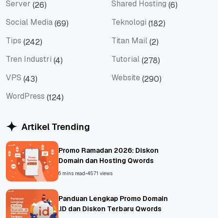
Server
Shared Hosting
(26)
(6)
Server
Shared Hosting
Social Media
Teknologi
(69)
(182)
Social Media
Teknologi
Tips
Titan Mail
(242)
(2)
Tips
Titan Mail
Tren Industri
Tutorial
(4)
(278)
Tren Industri
Tutorial
VPS
Website
(43)
(290)
VPS
Website
WordPress
(124)
WordPress
Artikel Trending
Promo Ramadan 2026: Diskon
Domain dan Hosting Qwords
6 mins read
•
4571 views
Panduan Lengkap Promo Domain
.ID dan Diskon Terbaru Qwords