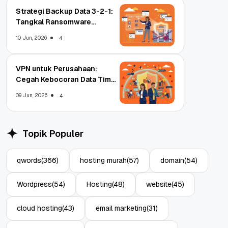
Strategi Backup Data 3-2-1:
Tangkal Ransomware
Enterprise
10 Jun, 2026
4
VPN untuk Perusahaan:
Cegah Kebocoran Data Tim
WFA!
09 Jun, 2026
4
Topik Populer
qwords
(366)
hosting murah
(57)
domain
(54)
Wordpress
(54)
Hosting
(48)
website
(45)
cloud hosting
(43)
email marketing
(31)