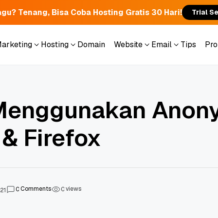
gu? Tenang, Bisa Coba Hosting Gratis 30 Hari!
Trial S
Marketing
Hosting
Domain
Website
Email
Tips
Pr
Marketing
Hosting
Domain
Website
Email
Tips
Pr
Menggunakan Anon
& Firefox
Comments
views
0
0
21