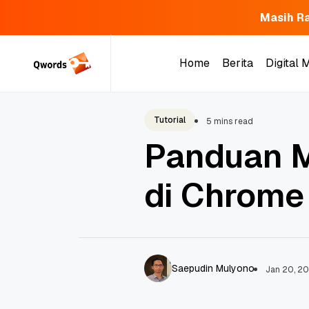
Masih Ra
Skip
to
Home
Berita
Digital 
content
Home
Berita
Digital 
Tutorial
5 mins read
Panduan 
di Chrome 
Saepudin Mulyono
Jan 20, 20