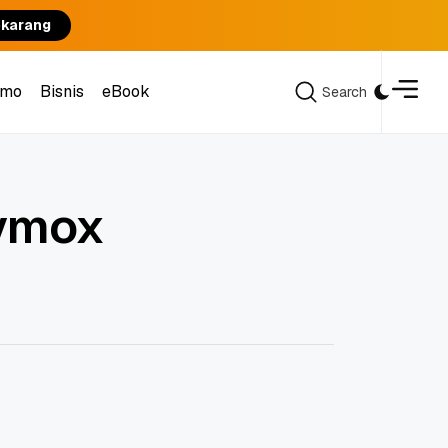
ekarang
omo
Bisnis
eBook
Search
Search
omo
Bisnis
eBook
ymox