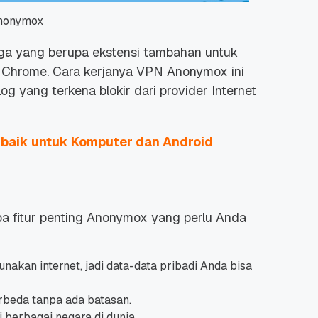
nonymox
iga yang berupa ekstensi tambahan untuk
e Chrome. Cara kerjanya VPN Anonymox ini
 yang terkena blokir dari provider Internet
 Promo
Qwords Jadi Registrar
skon
Terakreditasi ICANN, Apa
Untungnya?
baik untuk Komputer dan Android
27 Jul, 2022
3
pa fitur penting Anonymox yang perlu Anda
nakan internet, jadi data-data pribadi Anda bisa
beda tanpa ada batasan.
i berbagai negara di dunia.