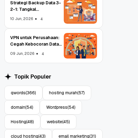
Strategi Backup Data 3-
2-1: Tangkal
Ransomware Enterprise
10 Jun, 2026
4
VPN untuk Perusahaan:
Cegah Kebocoran Data
Object Storage untuk
Strategi Bac
Tim WFA!
Aplikasi: Atasi Limitasi
1: Tangkal R
09 Jun, 2026
4
Media
Enterprise
11 Jun, 2026
10 Jun, 2026
4
Topik Populer
qwords
(366)
hosting murah
(57)
domain
(54)
Wordpress
(54)
Hosting
(48)
website
(45)
cloud hosting
(43)
email marketing
(31)