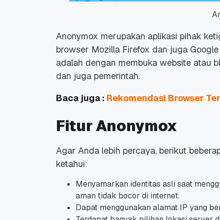
A
Anonymox merupakan aplikasi pihak ket
browser Mozilla Firefox dan juga Googl
adalah dengan membuka website atau blog
Promo Ramadan 2026:
Panduan Lengkap
dan juga pemerintah.
Diskon Domain dan
Domain .ID dan Di
Hosting Qwords
Terbaru
Baca juga :
Rekomendasi Browser Ter
10 Feb, 2026
20 Nov, 2025
6
6
Fitur Anonymox
Agar Anda lebih percaya, berikut bebera
ketahui:
Menyamarkan identitas asli saat menggu
aman tidak bocor di internet.
Dapat menggunakan alamat IP yang ber
Terdapat banyak pilihan lokasi server d