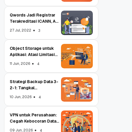
Qwords Jadi Registrar
Terakreditasi ICANN, Apa
Untungnya?
27 Jul, 2022
3
Object Storage untuk
Aplikasi: Atasi Limitasi
Media
11 Jun, 2026
4
Strategi Backup Data 3-
2-1: Tangkal
Ransomware Enterprise
10 Jun, 2026
4
VPN untuk Perusahaan:
Cegah Kebocoran Data
Tim WFA!
09 Jun, 2026
4