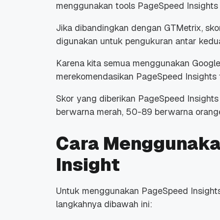
menggunakan tools PageSpeed Insights u
Jika dibandingkan dengan GTMetrix, skor
digunakan untuk pengukuran antar kedu
Karena kita semua menggunakan Google 
Promo Ramadan 2026:
Panduan Lengkap
merekomendasikan PageSpeed Insights t
Diskon Domain dan
Domain .ID dan Di
Hosting Qwords
Terbaru
Skor yang diberikan PageSpeed Insights 
10 Feb, 2026
20 Nov, 2025
6
6
berwarna merah, 50-89 berwarna orang
Cara Menggunak
Insight
Untuk menggunakan PageSpeed Insights c
langkahnya dibawah ini: