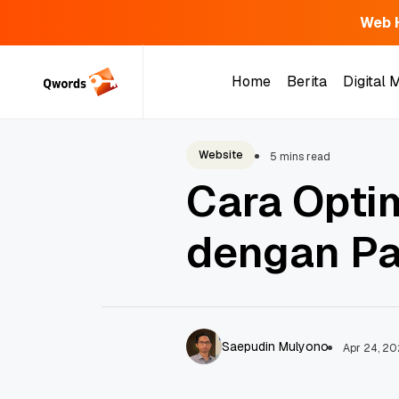
Web 
Skip
to
Home
Berita
Digital 
content
Home
Berita
Digital 
Website
5 mins read
Cara Opti
dengan Pa
Saepudin Mulyono
Apr 24, 2