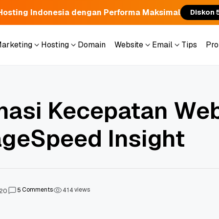
Hosting Indonesia dengan Performa Maksimal
Diskon 
Marketing
Hosting
Domain
Website
Email
Tips
Pr
Marketing
Hosting
Domain
Website
Email
Tips
Pr
masi Kecepatan Web
geSpeed Insight
Comments
views
5
4
1
4
020