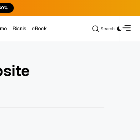
50%
omo
Bisnis
eBook
Search
Search
omo
Bisnis
eBook
site