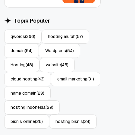
Topik Populer
qwords
(366)
hosting murah
(57)
Object Storage untuk
Strategi Bac
domain
(54)
Wordpress
(54)
Aplikasi: Atasi Limitasi
1: Tangkal R
Media
Enterprise
11 Jun, 2026
10 Jun, 2026
4
Hosting
(48)
website
(45)
cloud hosting
(43)
email marketing
(31)
nama domain
(29)
hosting indonesia
(29)
bisnis online
(26)
hosting bisnis
(24)