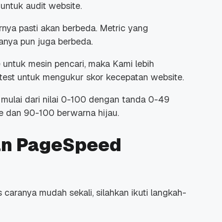
ntuk audit website.
nya pasti akan berbeda. Metric yang
anya pun juga berbeda.
untuk mesin pencari, maka Kami lebih
 Promo
Qwords Jadi Registrar
est untuk mengukur skor kecepatan website.
skon
Terakreditasi ICANN, Apa
Untungnya?
mulai dari nilai 0-100 dengan tanda 0-49
27 Jul, 2022
3
e dan 90-100 berwarna hijau.
an PageSpeed
aranya mudah sekali, silahkan ikuti langkah-