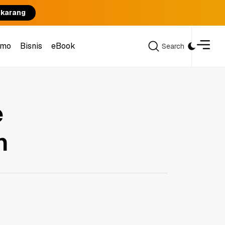
ekarang
omo
Bisnis
eBook
Search
Search
omo
Bisnis
eBook
e
n