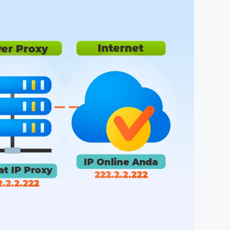
 Promo
Qwords Jadi Registrar
skon
Terakreditasi ICANN, Apa
Untungnya?
27 Jul, 2022
3