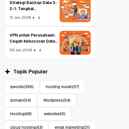
Strategi Backup Data 3-
2-1: Tangkal
Ransomware Enterprise
10 Jun, 2026
4
VPN untuk Perusahaan:
Cegah Kebocoran Data
Object Storage untuk
Strategi Bac
Tim WFA!
Aplikasi: Atasi Limitasi
1: Tangkal R
09 Jun, 2026
4
Media
Enterprise
11 Jun, 2026
10 Jun, 2026
4
Topik Populer
qwords
(366)
hosting murah
(57)
domain
(54)
Wordpress
(54)
Hosting
(48)
website
(45)
cloud hosting
(43)
email marketing
(31)