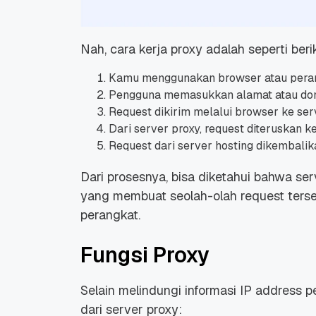
Nah, cara kerja proxy adalah seperti berik
Kamu menggunakan
browser
atau per
Pengguna memasukkan alamat atau do
Request
dikirim melalui
browser
ke ser
Dari
server
proxy,
request
diteruskan ke
Request
dari server hosting dikembalik
Dari prosesnya, bisa diketahui bahwa ser
yang membuat seolah-olah
request
terse
perangkat.
Fungsi Proxy
Selain melindungi informasi IP address pe
dari server proxy: