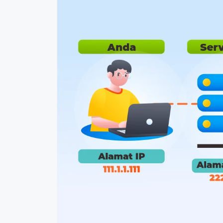
Promo Ramadan 2026:
Panduan Lengkap
Diskon Domain dan
Domain .ID dan Di
Hosting Qwords
Terbaru
10 Feb, 2026
20 Nov, 2025
6
6