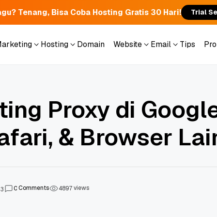
gu? Tenang, Bisa Coba Hosting Gratis 30 Hari!
Trial S
Marketing
Hosting
Domain
Website
Email
Tips
Pr
Marketing
Hosting
Domain
Website
Email
Tips
Pr
ting Proxy di Googl
fari, & Browser Lai
Comments
views
0
4
8
9
7
23