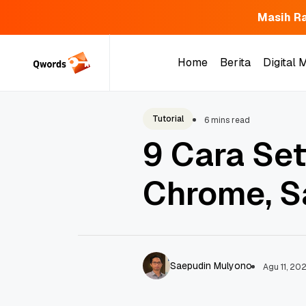
Masih Ra
Skip
to
Home
Berita
Digital 
content
Home
Berita
Digital 
Tutorial
6 mins read
9 Cara Set
Chrome, Sa
Saepudin Mulyono
Agu 11, 20