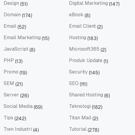
Design
Digital Marketing
(51)
(147)
Design
Digital Marketing
Domain
eBook
(174)
(8)
Domain
eBook
Email
Email Client
(52)
(2)
Email
Email Client
Email Marketing
Hosting
(15)
(183)
Email Marketing
Hosting
JavaScript
Microsoft365
(8)
(2)
JavaScript
Microsoft365
PHP
Produk Update
(13)
(1)
PHP
Produk Update
Promo
Security
(19)
(145)
Promo
Security
SEM
SEO
(21)
(111)
SEM
SEO
Server
Shared Hosting
(26)
(6)
Server
Shared Hosting
Social Media
Teknologi
(69)
(182)
Social Media
Teknologi
Tips
Titan Mail
(242)
(2)
Tips
Titan Mail
Tren Industri
Tutorial
(4)
(278)
Tren Industri
Tutorial