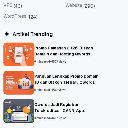
VPS
Website
(43)
(290)
VPS
Website
WordPress
(124)
WordPress
Artikel Trending
Promo Ramadan 2026: Diskon
Domain dan Hosting Qwords
6 mins read
•
4533 views
Panduan Lengkap Promo Domain
.ID dan Diskon Terbaru Qwords
6 mins read
•
4882 views
Qwords Jadi Registrar
Terakreditasi ICANN, Apa
Untungnya?
3 mins read
•
4477 views