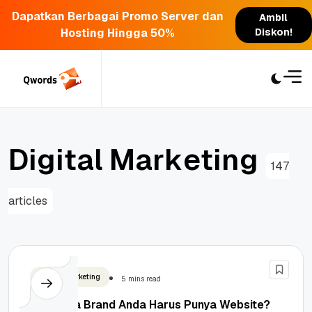
Dapatkan Berbagai Promo Server dan
Ambil
Hosting Hingga 50%
Diskon!
Skip
to
content
D
i
g
i
t
a
l
M
a
r
k
e
t
i
n
g
147
articles
Digital Marketing
5 mins read
Mengapa Brand Anda Harus Punya Website?