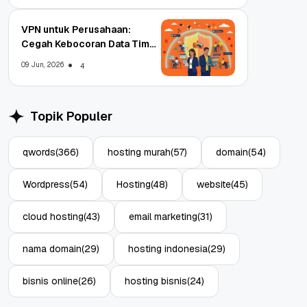
VPN untuk Perusahaan:
Cegah Kebocoran Data Tim
WFA!
09 Jun, 2026
4
Topik Populer
qwords
(366)
hosting murah
(57)
domain
(54)
Wordpress
(54)
Hosting
(48)
website
(45)
cloud hosting
(43)
email marketing
(31)
nama domain
(29)
hosting indonesia
(29)
bisnis online
(26)
hosting bisnis
(24)