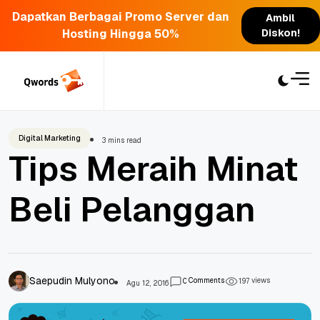
Dapatkan Berbagai Promo Server dan
Ambil
Hosting Hingga 50%
Diskon!
Skip
to
content
Digital Marketing
3 mins read
Tips Meraih Minat
Beli Pelanggan
Saepudin Mulyono
Comments
views
0
1
9
7
Agu 12, 2016