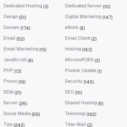
Dedicated Hosting
Dedicated Server
(3)
(10)
Dedicated Hosting
Dedicated Server
Design
Digital Marketing
(51)
(147)
Design
Digital Marketing
Domain
eBook
(174)
(8)
Domain
eBook
Email
Email Client
(52)
(2)
Email
Email Client
Email Marketing
Hosting
(15)
(183)
Email Marketing
Hosting
JavaScript
Microsoft365
(8)
(2)
JavaScript
Microsoft365
PHP
Produk Update
(13)
(1)
PHP
Produk Update
Promo
Security
(19)
(145)
Promo
Security
SEM
SEO
(21)
(111)
SEM
SEO
Server
Shared Hosting
(26)
(6)
Server
Shared Hosting
Social Media
Teknologi
(69)
(182)
Social Media
Teknologi
Tips
Titan Mail
(242)
(2)