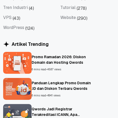
Tips
Titan Mail
Tren Industri
Tutorial
(4)
(278)
Tren Industri
Tutorial
VPS
Website
(43)
(290)
VPS
Website
WordPress
(124)
WordPress
Artikel Trending
Promo Ramadan 2026: Diskon
Domain dan Hosting Qwords
6 mins read
•
4587 views
Panduan Lengkap Promo Domain
.ID dan Diskon Terbaru Qwords
6 mins read
•
4941 views
Qwords Jadi Registrar
Terakreditasi ICANN, Apa