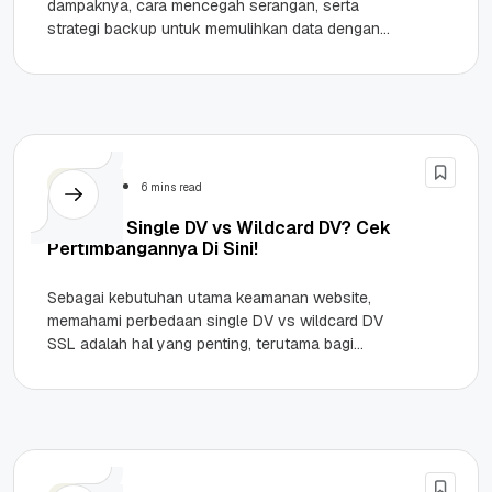
dampaknya, cara mencegah serangan, serta
strategi backup untuk memulihkan data dengan
cepat berikut ini. Highlights Ransomware pada
manufaktur dapat melumpuhkan...
Security
6 mins read
Pilih SSL Single DV vs Wildcard DV? Cek
Pertimbangannya Di Sini!
Sebagai kebutuhan utama keamanan website,
memahami perbedaan single DV vs wildcard DV
SSL adalah hal yang penting, terutama bagi
website owner. Banyak pemilik website—mulai
dari...