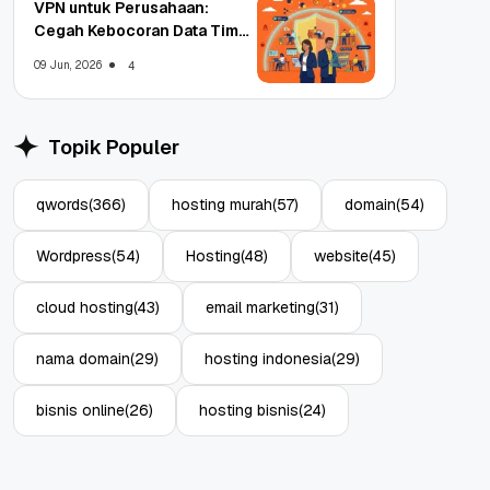
VPN untuk Perusahaan:
Cegah Kebocoran Data Tim
WFA!
09 Jun, 2026
4
Topik Populer
qwords
(366)
hosting murah
(57)
domain
(54)
Wordpress
(54)
Hosting
(48)
website
(45)
cloud hosting
(43)
email marketing
(31)
nama domain
(29)
hosting indonesia
(29)
bisnis online
(26)
hosting bisnis
(24)