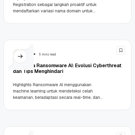
Registration sebagai langkah proaktif untuk
mendaftarkan variasi nama domain untuk
mencegah penyalahgunaan oleh pihak ketiga.
Melindungi reputasi brand dari ancaman
Typosquatting...
Security
5 mins read
Waspada Ransomware AI: Evolusi Cyberthreat
dan Tips Menghindari
Highlights Ransomware AI menggunakan
machine learning untuk mendeteksi celah
keamanan, beradaptasi secara real-time, dan
melakukan enkripsi data jauh lebih cepat dari
metode tradisional. Evolusi serangan...