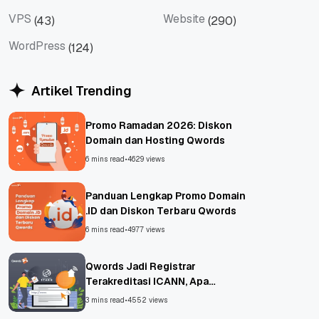
Tren Industri
Tutorial
VPS
Website
(43)
(290)
VPS
Website
WordPress
(124)
WordPress
Artikel Trending
Promo Ramadan 2026: Diskon
Domain dan Hosting Qwords
6 mins read
•
4629 views
Panduan Lengkap Promo Domain
.ID dan Diskon Terbaru Qwords
6 mins read
•
4977 views
Qwords Jadi Registrar
Terakreditasi ICANN, Apa
Untungnya?
3 mins read
•
4552 views