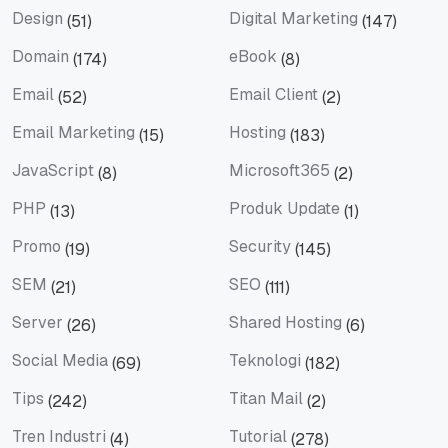
Design
Digital Marketing
(51)
(147)
Design
Digital Marketing
Domain
eBook
(174)
(8)
Domain
eBook
Email
Email Client
(52)
(2)
Email
Email Client
Email Marketing
Hosting
(15)
(183)
Email Marketing
Hosting
JavaScript
Microsoft365
(8)
(2)
JavaScript
Microsoft365
PHP
Produk Update
(13)
(1)
PHP
Produk Update
Promo
Security
(19)
(145)
Promo
Security
SEM
SEO
(21)
(111)
SEM
SEO
Server
Shared Hosting
(26)
(6)
Server
Shared Hosting
Social Media
Teknologi
(69)
(182)
Social Media
Teknologi
Tips
Titan Mail
(242)
(2)
Tips
Titan Mail
Tren Industri
Tutorial
(4)
(278)