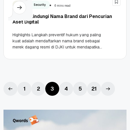
Bisnis
Security
6 mins read
Cara Melindungi Nama Brand dari Pencurian
Aset Digital
Highlights Langkah preventif hukum yang paling
kuat adalah mendaftarkan nama brand sebagai
merek dagang resmi di DJKI untuk mendapatkan
hak eksklusif. Melakukan defensive registration
dengan...
1
2
3
4
5
21