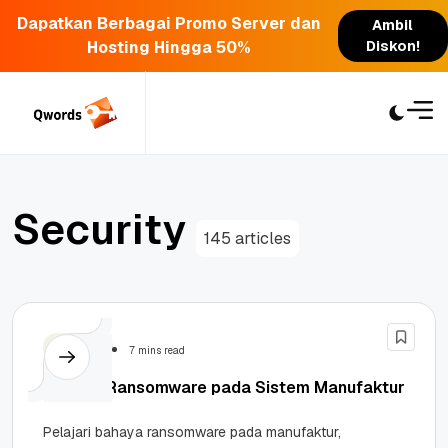
Dapatkan Berbagai Promo Server dan
Ambil
Hosting Hingga 50%
Diskon!
Skip
to
content
S
e
c
u
r
i
t
y
145 articles
Security
7 mins read
Bahaya Ransomware pada Sistem Manufaktur
Pelajari bahaya ransomware pada manufaktur,