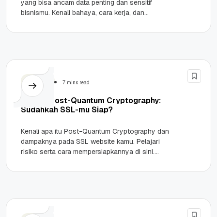
yang bisa ancam data penting dan sensitif
bisnismu. Kenali bahaya, cara kerja, dan
pencegahannya berikut ini! Waspada Bahaya
Shadow...
Security
7 mins read
Hadapi Post-Quantum Cryptography:
Sudahkah SSL-mu Siap?
Kenali apa itu Post-Quantum Cryptography dan
dampaknya pada SSL website kamu. Pelajari
risiko serta cara mempersiapkannya di sini.
Highlights Post-Quantum Cryptography (PQC)
adalah sistem keamanan...