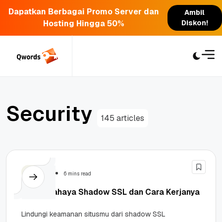
Dapatkan Berbagai Promo Server dan
Ambil
Hosting Hingga 50%
Diskon!
Skip
to
content
S
e
c
u
r
i
t
y
145 articles
Security
6 mins read
Kenali Bahaya Shadow SSL dan Cara Kerjanya
Lindungi keamanan situsmu dari shadow SSL