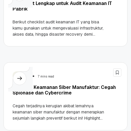
Checklist Lengkap untuk Audit Keamanan IT
Pabrik
Berikut checklist audit keamanan IT yang bisa
kamu gunakan untuk mengevaluasi infrastruktur,
akses data, hingga disaster recovery demi
menjaga keamanan pabrik. Highlights Pahami
pentingnya audit...
Security
7 mins read
Panduan Keamanan Siber Manufaktur: Cegah
Spionase dan Cybercrime
Cegah terjadinya kerugian akibat lemahnya
keamanan siber manufaktur dengan menerapkan
sejumlah langkah preventif berikut ini! Highlights
Keamanan Siber Manufaktur Target Utama
Cybercrime: Industri manufaktur menyumbang...