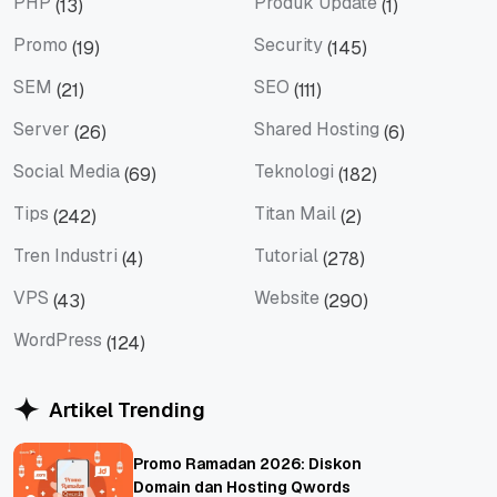
PHP
Produk Update
(13)
(1)
PHP
Produk Update
Promo
Security
(19)
(145)
Promo
Security
SEM
SEO
(21)
(111)
SEM
SEO
Server
Shared Hosting
(26)
(6)
Server
Shared Hosting
Social Media
Teknologi
(69)
(182)
Social Media
Teknologi
Tips
Titan Mail
(242)
(2)
Tips
Titan Mail
Tren Industri
Tutorial
(4)
(278)
Tren Industri
Tutorial
VPS
Website
(43)
(290)
VPS
Website
WordPress
(124)
WordPress
Artikel Trending
Promo Ramadan 2026: Diskon
Domain dan Hosting Qwords