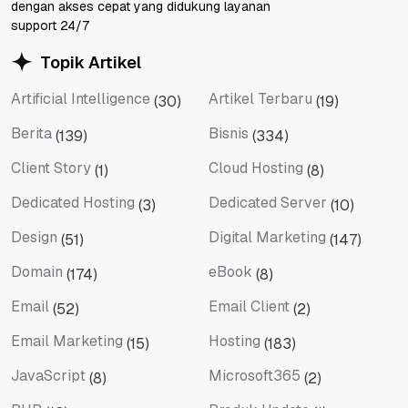
dengan akses cepat yang didukung layanan
support 24/7
Topik Artikel
Artificial Intelligence
Artikel Terbaru
(30)
(19)
Artificial Intelligence
Artikel Terbaru
Berita
Bisnis
(139)
(334)
Berita
Bisnis
Client Story
Cloud Hosting
(1)
(8)
Client Story
Cloud Hosting
Dedicated Hosting
Dedicated Server
(3)
(10)
Dedicated Hosting
Dedicated Server
Design
Digital Marketing
(51)
(147)
Design
Digital Marketing
Domain
eBook
(174)
(8)
Domain
eBook
Email
Email Client
(52)
(2)
Email
Email Client
Email Marketing
Hosting
(15)
(183)
Email Marketing
Hosting
JavaScript
Microsoft365
(8)
(2)
JavaScript
Microsoft365