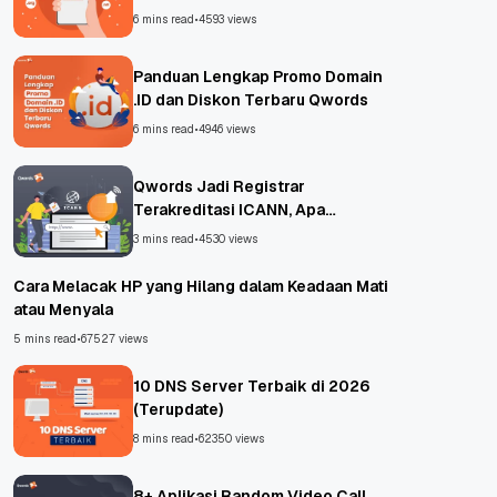
6 mins read
•
4593 views
Panduan Lengkap Promo Domain
.ID dan Diskon Terbaru Qwords
6 mins read
•
4946 views
Qwords Jadi Registrar
Terakreditasi ICANN, Apa
Untungnya?
3 mins read
•
4530 views
Cara Melacak HP yang Hilang dalam Keadaan Mati
atau Menyala
5 mins read
•
67527 views
10 DNS Server Terbaik di 2026
(Terupdate)
8 mins read
•
62350 views
8+ Aplikasi Random Video Call