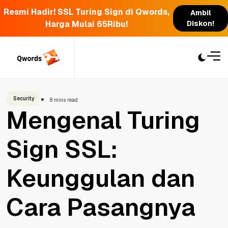
Resmi Hadir! SSL Turing Sign di Qwords,
Ambil
Harga Mulai 65Ribu!
Diskon!
Skip
to
content
Security
8 mins read
Mengenal Turing
Sign SSL:
Keunggulan dan
Cara Pasangnya