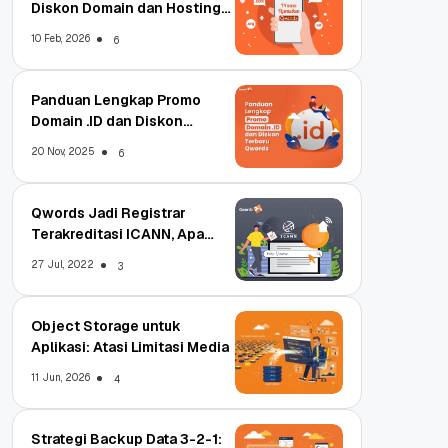
Diskon Domain dan Hosting
Qwords
10 Feb, 2026
6
Panduan Lengkap Promo
Domain .ID dan Diskon
Terbaru
20 Nov, 2025
6
Qwords Jadi Registrar
Terakreditasi ICANN, Apa
Untungnya?
27 Jul, 2022
3
Object Storage untuk
Aplikasi: Atasi Limitasi Media
11 Jun, 2026
4
Strategi Backup Data 3-2-1: