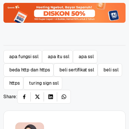
apa fungsi ssl
apa itu ssl
apa ssl
beda http dan https
beli sertifikat ssl
beli ssl
https
turing sign ssl
Share: