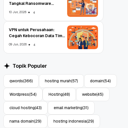
Tangkal Ransomware
Enterprise
10 Jun, 2026
4
VPN untuk Perusahaan:
Cegah Kebocoran Data Tim
WFA!
09 Jun, 2026
4
Topik Populer
qwords
(366)
hosting murah
(57)
domain
(54)
Wordpress
(54)
Hosting
(48)
website
(45)
cloud hosting
(43)
email marketing
(31)
nama domain
(29)
hosting indonesia
(29)