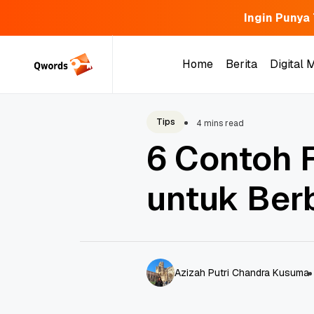
Ingin Punya
Skip
to
Home
Berita
Digital 
content
Home
Berita
Digital 
Tips
4 mins read
6 Contoh 
untuk Ber
Azizah Putri Chandra Kusuma