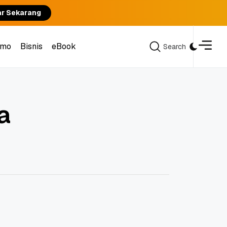
ar Sekarang
omo
Bisnis
eBook
Search
Search
omo
Bisnis
eBook
a