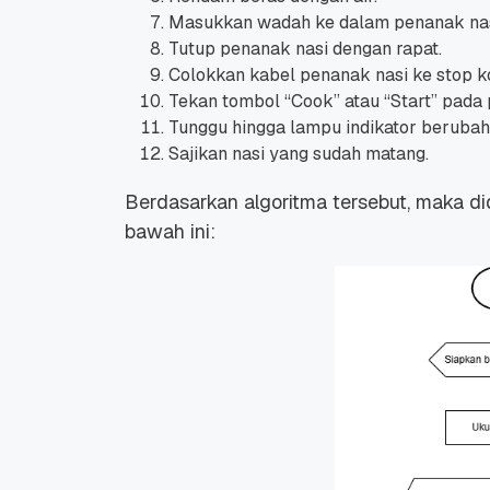
Masukkan wadah ke dalam penanak nas
Tutup penanak nasi dengan rapat.
Colokkan kabel penanak nasi ke stop kon
Tekan tombol “Cook” atau “Start” pada 
Tunggu hingga lampu indikator berubah
Sajikan nasi yang sudah matang.
Promo Ramadan 2026:
Panduan Lengkap
Diskon Domain dan
Domain .ID dan Di
Berdasarkan algoritma tersebut, maka di
Hosting Qwords
Terbaru
10 Feb, 2026
20 Nov, 2025
6
6
bawah ini: