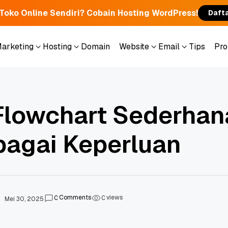
 Toko Online Sendiri? Cobain Hosting WordPress!
Daft
Marketing
Hosting
Domain
Website
Email
Tips
Pr
Marketing
Hosting
Domain
Website
Email
Tips
Pr
Flowchart Sederhan
bagai Keperluan
Comments
views
0
0
Mei 30, 2025