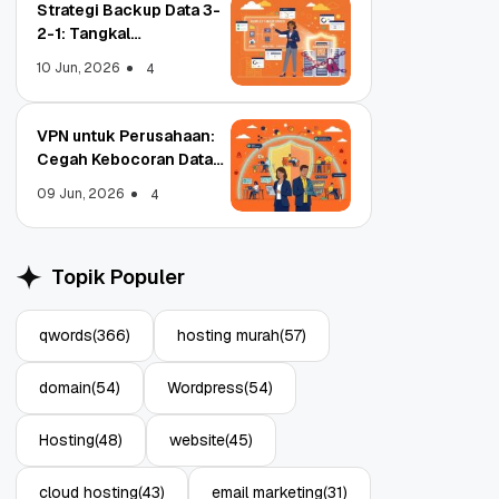
Strategi Backup Data 3-
2-1: Tangkal
Ransomware Enterprise
10 Jun, 2026
4
VPN untuk Perusahaan:
Cegah Kebocoran Data
Object Storage untuk
Strategi Bac
Tim WFA!
Aplikasi: Atasi Limitasi
1: Tangkal R
09 Jun, 2026
4
Media
Enterprise
11 Jun, 2026
10 Jun, 2026
4
Topik Populer
qwords
(366)
hosting murah
(57)
domain
(54)
Wordpress
(54)
Hosting
(48)
website
(45)
cloud hosting
(43)
email marketing
(31)