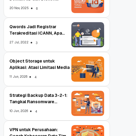
Terbaru
20 Nov, 2025
6
Qwords Jadi Registrar
Terakreditasi ICANN, Apa
Untungnya?
27 Jul, 2022
3
Object Storage untuk
Aplikasi: Atasi Limitasi Media
11 Jun, 2026
4
Strategi Backup Data 3-2-1:
Tangkal Ransomware
Enterprise
10 Jun, 2026
4
VPN untuk Perusahaan:
Cegah Kebocoran Data Tim