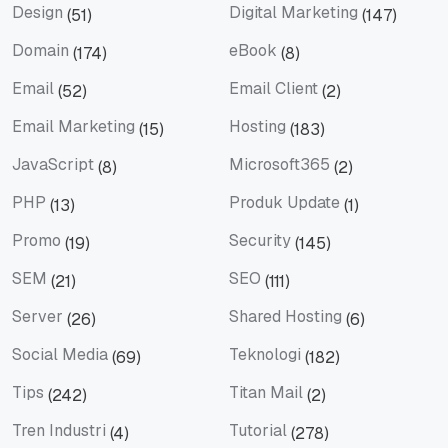
Design
Digital Marketing
(51)
(147)
Design
Digital Marketing
Domain
eBook
(174)
(8)
Domain
eBook
Email
Email Client
(52)
(2)
Email
Email Client
Email Marketing
Hosting
(15)
(183)
Email Marketing
Hosting
JavaScript
Microsoft365
(8)
(2)
JavaScript
Microsoft365
PHP
Produk Update
(13)
(1)
PHP
Produk Update
Promo
Security
(19)
(145)
Promo
Security
SEM
SEO
(21)
(111)
SEM
SEO
Server
Shared Hosting
(26)
(6)
Server
Shared Hosting
Social Media
Teknologi
(69)
(182)
Social Media
Teknologi
Tips
Titan Mail
(242)
(2)
Tips
Titan Mail
Tren Industri
Tutorial
(4)
(278)
Tren Industri
Tutorial