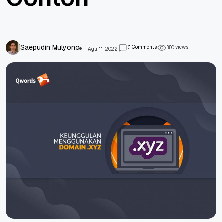
Saepudin Mulyono
Comments
views
0
8
5
0
Agu 11, 2022