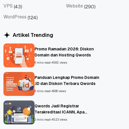
VPS
Website
(43)
(290)
VPS
Website
WordPress
(124)
WordPress
Artikel Trending
Promo Ramadan 2026: Diskon
Domain dan Hosting Qwords
6 mins read
•
4582 views
Panduan Lengkap Promo Domain
.ID dan Diskon Terbaru Qwords
6 mins read
•
4938 views
Qwords Jadi Registrar
Terakreditasi ICANN, Apa
Untungnya?
3 mins read
•
4523 views