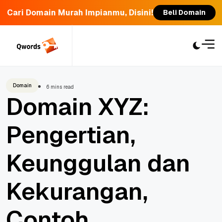
Cari Domain Murah Impianmu, Disini!
Beli Domain
Skip
to
content
Domain
6 mins read
Domain XYZ:
Pengertian,
Keunggulan dan
Kekurangan,
Contoh