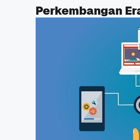
Perkembangan Era
Promo Ramadan 2026:
Panduan Lengkap
Diskon Domain dan
Domain .ID dan Di
Hosting Qwords
Terbaru
10 Feb, 2026
20 Nov, 2025
6
6