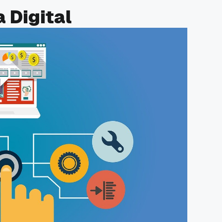
 Digital
 Promo
Qwords Jadi Registrar
skon
Terakreditasi ICANN, Apa
Untungnya?
27 Jul, 2022
3