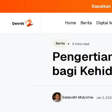
Dapatkan 
Skip
to
Home
Berita
Digital 
content
Home
Berita
Digital 
Berita
5 mins read
Pengertia
bagi Kehi
Saepudin Mulyono
Jan 2, 202