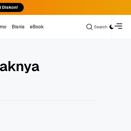
l Diskon!
omo
Bisnis
eBook
Search
Search
omo
Bisnis
eBook
paknya