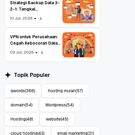
Strategi Backup Data 3-
2-1: Tangkal
Ransomware Enterprise
10 Jun, 2026
4
VPN untuk Perusahaan:
Cegah Kebocoran Data
Object Storage untuk
Strategi Bac
Tim WFA!
Aplikasi: Atasi Limitasi
1: Tangkal R
09 Jun, 2026
4
Media
Enterprise
11 Jun, 2026
10 Jun, 2026
4
Topik Populer
qwords
(366)
hosting murah
(57)
domain
(54)
Wordpress
(54)
Hosting
(48)
website
(45)
cloud hosting
(43)
email marketing
(31)