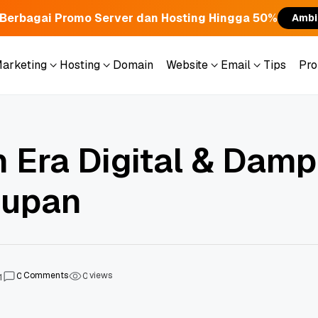
Berbagai Promo Server dan Hosting Hingga 50%
Ambi
Marketing
Hosting
Domain
Website
Email
Tips
Pr
Marketing
Hosting
Domain
Website
Email
Tips
Pr
n Era Digital & Dam
dupan
Comments
views
0
0
1