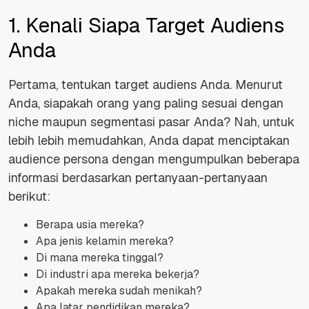
1. Kenali Siapa Target Audiens
Anda
Pertama, tentukan target audiens Anda. Menurut
Anda, siapakah orang yang paling sesuai dengan
niche maupun segmentasi pasar Anda? Nah, untuk
lebih lebih memudahkan, Anda dapat menciptakan
audience persona dengan mengumpulkan beberapa
informasi berdasarkan pertanyaan-pertanyaan
berikut:
Berapa usia mereka?
Apa jenis kelamin mereka?
Di mana mereka tinggal?
Di industri apa mereka bekerja?
Apakah mereka sudah menikah?
Apa latar pendidikan mereka?