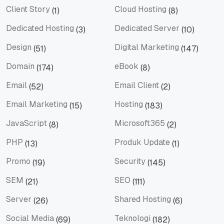
Client Story
Cloud Hosting
(1)
(8)
Client Story
Cloud Hosting
Dedicated Hosting
Dedicated Server
(3)
(10)
Dedicated Hosting
Dedicated Server
Design
Digital Marketing
(51)
(147)
Design
Digital Marketing
Domain
eBook
(174)
(8)
Domain
eBook
Email
Email Client
(52)
(2)
Email
Email Client
Email Marketing
Hosting
(15)
(183)
Email Marketing
Hosting
JavaScript
Microsoft365
(8)
(2)
JavaScript
Microsoft365
PHP
Produk Update
(13)
(1)
PHP
Produk Update
Promo
Security
(19)
(145)
Promo
Security
SEM
SEO
(21)
(111)
SEM
SEO
Server
Shared Hosting
(26)
(6)
Server
Shared Hosting
Social Media
Teknologi
(69)
(182)