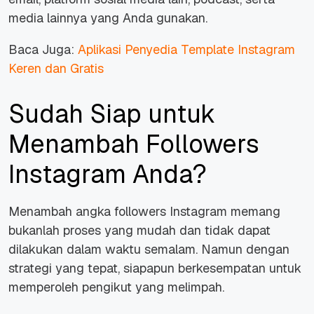
media lainnya yang Anda gunakan.
Baca Juga:
Aplikasi Penyedia Template Instagram
Keren dan Gratis
Sudah Siap untuk
Menambah Followers
Instagram Anda?
Menambah angka followers Instagram memang
bukanlah proses yang mudah dan tidak dapat
dilakukan dalam waktu semalam. Namun dengan
strategi yang tepat, siapapun berkesempatan untuk
memperoleh pengikut yang melimpah.