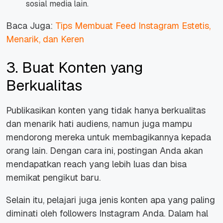
sosial media lain.
Baca Juga:
Tips Membuat Feed Instagram Estetis,
Menarik, dan Keren
3. Buat Konten yang
Berkualitas
Publikasikan konten yang tidak hanya berkualitas
dan menarik hati audiens, namun juga mampu
mendorong mereka untuk membagikannya kepada
orang lain. Dengan cara ini, postingan Anda akan
mendapatkan reach yang lebih luas dan bisa
memikat pengikut baru.
Selain itu, pelajari juga jenis konten apa yang paling
diminati oleh followers Instagram Anda. Dalam hal