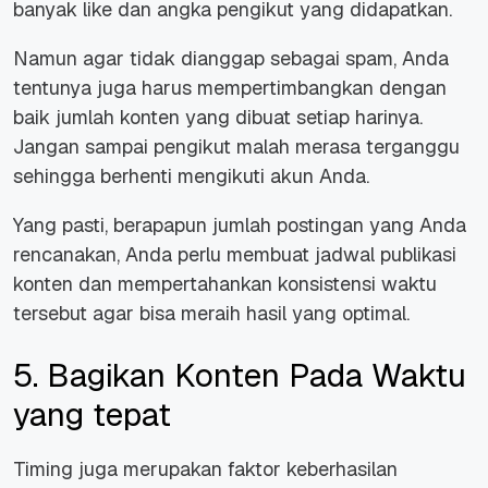
banyak like dan angka pengikut yang didapatkan.
Namun agar tidak dianggap sebagai spam, Anda
tentunya juga harus mempertimbangkan dengan
baik jumlah konten yang dibuat setiap harinya.
Jangan sampai pengikut malah merasa terganggu
sehingga berhenti mengikuti akun Anda.
Yang pasti, berapapun jumlah postingan yang Anda
rencanakan, Anda perlu membuat jadwal publikasi
konten dan mempertahankan konsistensi waktu
tersebut agar bisa meraih hasil yang optimal.
5. Bagikan Konten Pada Waktu
yang tepat
Timing juga merupakan faktor keberhasilan