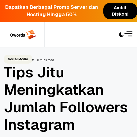
Dapatkan Berbagai Promo Server dan
Ambil
Hosting Hingga 50%
Diskon!
Skip
to
content
Social Media
6 mins read
Tips Jitu
Meningkatkan
Jumlah Followers
Instagram