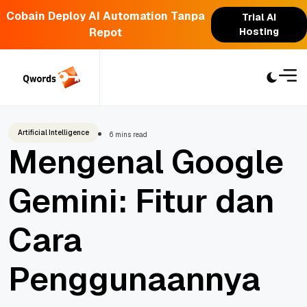
Cobain Deploy AI Automation Tanpa
Trial AI
Repot
Hosting
Skip
to
content
Artificial Intelligence
6 mins read
Mengenal Google
Gemini: Fitur dan
Cara
Penggunaannya