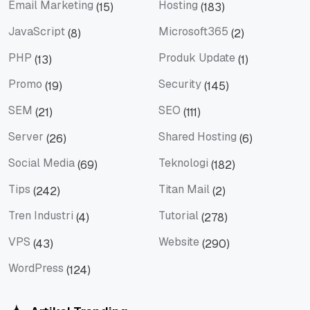
Email Marketing
Hosting
(15)
(183)
Email Marketing
Hosting
JavaScript
Microsoft365
(8)
(2)
JavaScript
Microsoft365
PHP
Produk Update
(13)
(1)
PHP
Produk Update
Promo
Security
(19)
(145)
Promo
Security
SEM
SEO
(21)
(111)
SEM
SEO
Server
Shared Hosting
(26)
(6)
Server
Shared Hosting
Social Media
Teknologi
(69)
(182)
Social Media
Teknologi
Tips
Titan Mail
(242)
(2)
Tips
Titan Mail
Tren Industri
Tutorial
(4)
(278)
Tren Industri
Tutorial
VPS
Website
(43)
(290)
VPS
Website
WordPress
(124)
WordPress