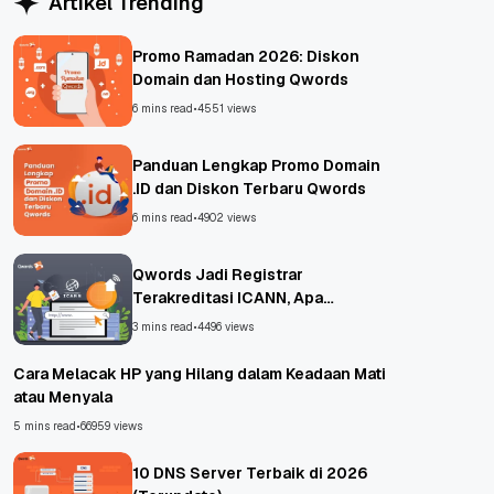
Artikel Trending
Promo Ramadan 2026: Diskon
Domain dan Hosting Qwords
6 mins read
•
4551 views
Panduan Lengkap Promo Domain
.ID dan Diskon Terbaru Qwords
6 mins read
•
4902 views
Qwords Jadi Registrar
Terakreditasi ICANN, Apa
Untungnya?
3 mins read
•
4496 views
Cara Melacak HP yang Hilang dalam Keadaan Mati
atau Menyala
5 mins read
•
66959 views
10 DNS Server Terbaik di 2026