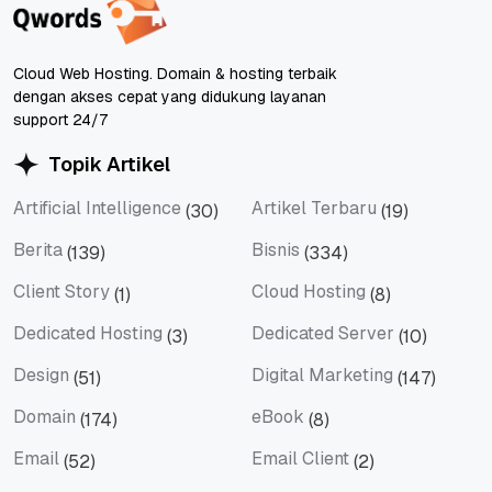
Cloud Web Hosting. Domain & hosting terbaik
dengan akses cepat yang didukung layanan
support 24/7
Topik Artikel
Artificial Intelligence
Artikel Terbaru
(30)
(19)
Artificial Intelligence
Artikel Terbaru
Berita
Bisnis
(139)
(334)
Berita
Bisnis
Client Story
Cloud Hosting
(1)
(8)
Client Story
Cloud Hosting
Dedicated Hosting
Dedicated Server
(3)
(10)
Dedicated Hosting
Dedicated Server
Design
Digital Marketing
(51)
(147)
Design
Digital Marketing
Domain
eBook
(174)
(8)
Domain
eBook
Email
Email Client
(52)
(2)
Email
Email Client