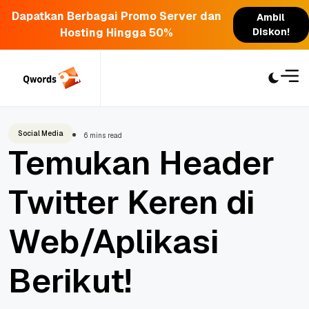
Dapatkan Berbagai Promo Server dan
Ambil
Hosting Hingga 50%
Diskon!
Skip
to
content
Social Media
6 mins read
Temukan Header
Twitter Keren di
Web/Aplikasi
Berikut!