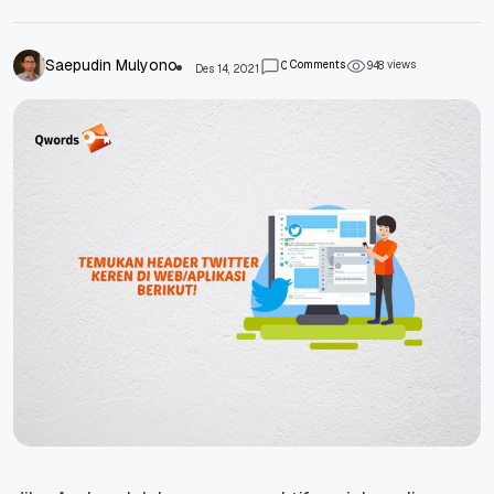
Saepudin Mulyono
Comments
views
0
9
4
8
Des 14, 2021