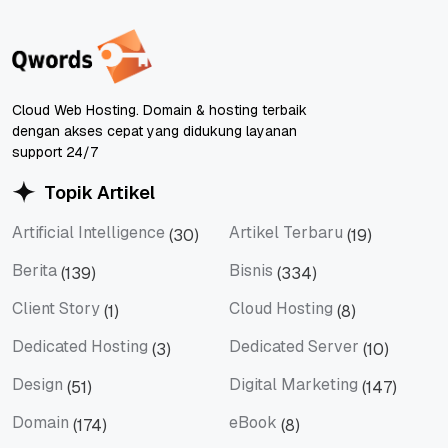
Cloud Web Hosting. Domain & hosting terbaik
dengan akses cepat yang didukung layanan
support 24/7
Topik Artikel
Artificial Intelligence
Artikel Terbaru
(30)
(19)
Artificial Intelligence
Artikel Terbaru
Berita
Bisnis
(139)
(334)
Berita
Bisnis
Client Story
Cloud Hosting
(1)
(8)
Client Story
Cloud Hosting
Dedicated Hosting
Dedicated Server
(3)
(10)
Dedicated Hosting
Dedicated Server
Design
Digital Marketing
(51)
(147)
Design
Digital Marketing
Domain
eBook
(174)
(8)
Domain
eBook