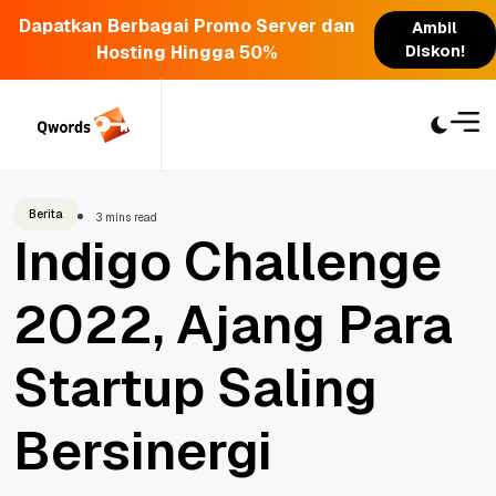
Dapatkan Berbagai Promo Server dan
Ambil
Hosting Hingga 50%
Diskon!
Skip
to
content
Berita
3 mins read
Indigo Challenge
2022, Ajang Para
Startup Saling
Bersinergi