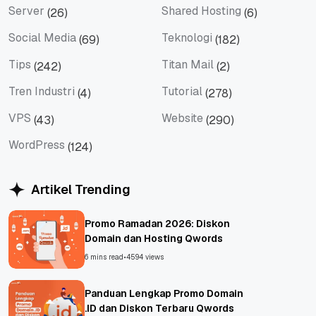
Server
Shared Hosting
(26)
(6)
Server
Shared Hosting
Social Media
Teknologi
(69)
(182)
Social Media
Teknologi
Tips
Titan Mail
(242)
(2)
Tips
Titan Mail
Tren Industri
Tutorial
(4)
(278)
Tren Industri
Tutorial
VPS
Website
(43)
(290)
VPS
Website
WordPress
(124)
WordPress
Artikel Trending
Promo Ramadan 2026: Diskon
Domain dan Hosting Qwords
6 mins read
•
4594 views
Panduan Lengkap Promo Domain
.ID dan Diskon Terbaru Qwords