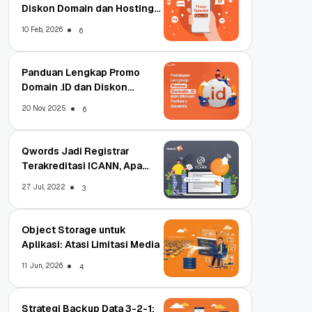
Diskon Domain dan Hosting
Qwords
10 Feb, 2026
6
Panduan Lengkap Promo
Domain .ID dan Diskon
Terbaru
20 Nov, 2025
6
Qwords Jadi Registrar
Terakreditasi ICANN, Apa
Untungnya?
27 Jul, 2022
3
Object Storage untuk
Aplikasi: Atasi Limitasi Media
11 Jun, 2026
4
Strategi Backup Data 3-2-1: