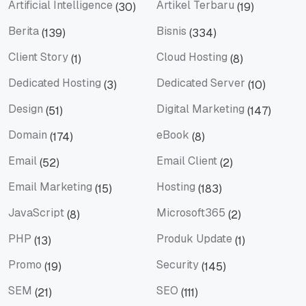
Artificial Intelligence
Artikel Terbaru
(30)
(19)
Artificial Intelligence
Artikel Terbaru
Berita
Bisnis
(139)
(334)
Berita
Bisnis
Client Story
Cloud Hosting
(1)
(8)
Client Story
Cloud Hosting
Dedicated Hosting
Dedicated Server
(3)
(10)
Dedicated Hosting
Dedicated Server
Design
Digital Marketing
(51)
(147)
Design
Digital Marketing
Domain
eBook
(174)
(8)
Domain
eBook
Email
Email Client
(52)
(2)
Email
Email Client
Email Marketing
Hosting
(15)
(183)
Email Marketing
Hosting
JavaScript
Microsoft365
(8)
(2)
JavaScript
Microsoft365
PHP
Produk Update
(13)
(1)
PHP
Produk Update
Promo
Security
(19)
(145)
Promo
Security
SEM
SEO
(21)
(111)
SEM
SEO