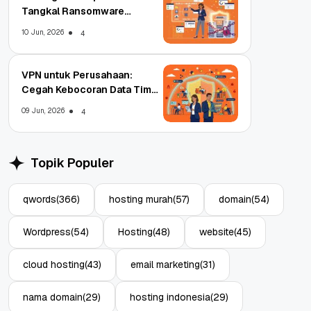
Tangkal Ransomware
Enterprise
10 Jun, 2026
4
VPN untuk Perusahaan:
Cegah Kebocoran Data Tim
WFA!
09 Jun, 2026
4
Topik Populer
qwords
(366)
hosting murah
(57)
domain
(54)
Wordpress
(54)
Hosting
(48)
website
(45)
cloud hosting
(43)
email marketing
(31)
nama domain
(29)
hosting indonesia
(29)