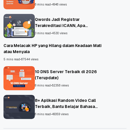
6 mins read
•
4946 views
Qwords Jadi Registrar
Terakreditasi ICANN, Apa
Untungnya?
3 mins read
•
4530 views
Cara Melacak HP yang Hilang dalam Keadaan Mati
atau Menyala
5 mins read
•
67544 views
10 DNS Server Terbaik di 2026
(Terupdate)
8 mins read
•
62356 views
8+ Aplikasi Random Video Call
Terbaik, Bantu Belajar Bahasa
Asing!
6 mins read
•
49359 views