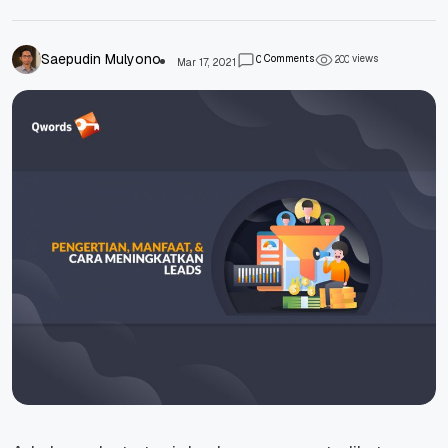
Saepudin Mulyono
Comments
views
0
2
0
0
Mar 17, 2021