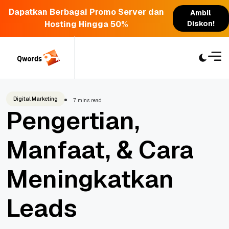
Dapatkan Berbagai Promo Server dan
Ambil
Hosting Hingga 50%
Diskon!
Skip
to
content
Digital Marketing
7 mins read
Pengertian,
Manfaat, & Cara
Meningkatkan
Leads