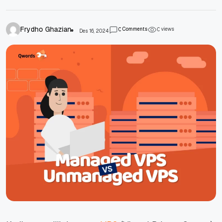
Frydho Ghazian
Comments
views
0
0
Des 16, 2024