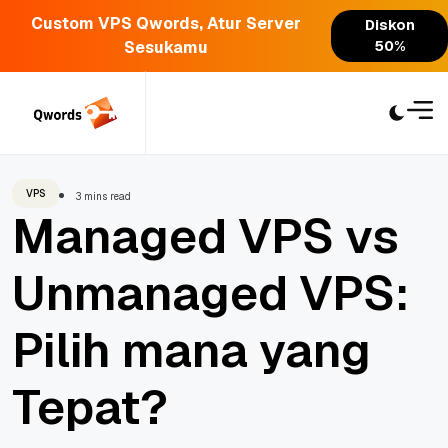
Custom VPS Qwords, Atur Server
Diskon
Sesukamu
50%
Skip
to
content
VPS
3 mins read
Managed VPS vs
Unmanaged VPS:
Pilih mana yang
Tepat?