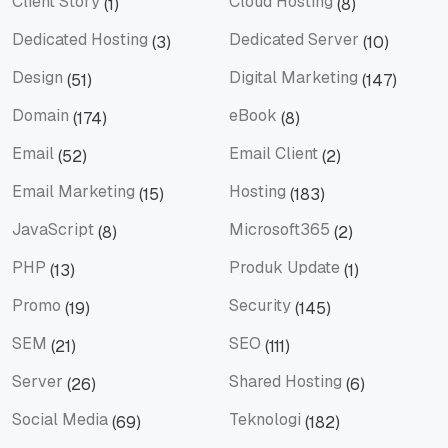
Client Story
Cloud Hosting
(1)
(8)
Client Story
Cloud Hosting
Dedicated Hosting
Dedicated Server
(3)
(10)
Dedicated Hosting
Dedicated Server
Design
Digital Marketing
(51)
(147)
Design
Digital Marketing
Domain
eBook
(174)
(8)
Domain
eBook
Email
Email Client
(52)
(2)
Email
Email Client
Email Marketing
Hosting
(15)
(183)
Email Marketing
Hosting
JavaScript
Microsoft365
(8)
(2)
JavaScript
Microsoft365
PHP
Produk Update
(13)
(1)
PHP
Produk Update
Promo
Security
(19)
(145)
Promo
Security
SEM
SEO
(21)
(111)
SEM
SEO
Server
Shared Hosting
(26)
(6)
Server
Shared Hosting
Social Media
Teknologi
(69)
(182)
Social Media
Teknologi