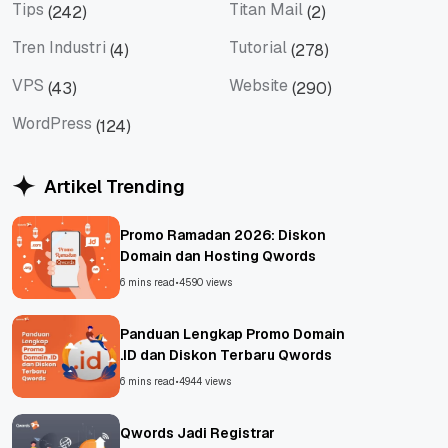
Tips
Titan Mail
(242)
(2)
Tips
Titan Mail
Tren Industri
Tutorial
(4)
(278)
Tren Industri
Tutorial
VPS
Website
(43)
(290)
VPS
Website
WordPress
(124)
WordPress
Artikel Trending
Promo Ramadan 2026: Diskon
Domain dan Hosting Qwords
6 mins read
•
4590 views
Panduan Lengkap Promo Domain
.ID dan Diskon Terbaru Qwords
6 mins read
•
4944 views
Qwords Jadi Registrar