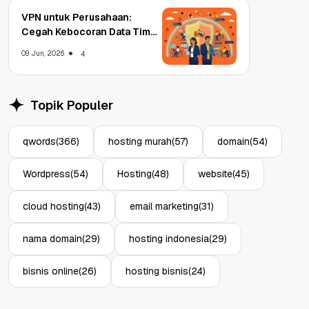
VPN untuk Perusahaan:
Cegah Kebocoran Data Tim
WFA!
09 Jun, 2026
4
Topik Populer
qwords
(366)
hosting murah
(57)
domain
(54)
Wordpress
(54)
Hosting
(48)
website
(45)
cloud hosting
(43)
email marketing
(31)
nama domain
(29)
hosting indonesia
(29)
bisnis online
(26)
hosting bisnis
(24)