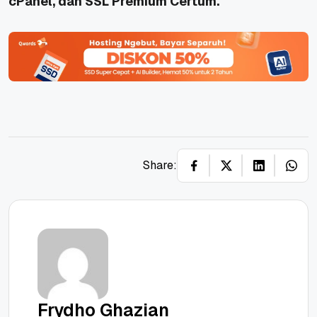
cPanel, dan SSL Premium Certum.
Share:
Frydho Ghazian