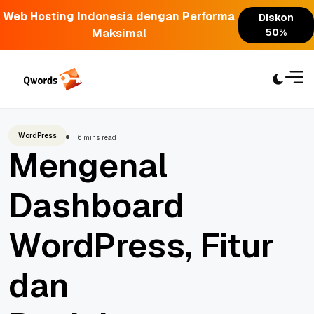
Web Hosting Indonesia dengan Performa
Diskon
Maksimal
50%
Skip
to
content
WordPress
6 mins read
Mengenal
Dashboard
WordPress, Fitur
dan