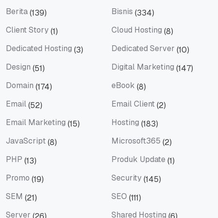
Artificial Intelligence
Artikel Terbaru
Berita
Bisnis
(139)
(334)
Berita
Bisnis
Client Story
Cloud Hosting
(1)
(8)
Client Story
Cloud Hosting
Dedicated Hosting
Dedicated Server
(3)
(10)
Dedicated Hosting
Dedicated Server
Design
Digital Marketing
(51)
(147)
Design
Digital Marketing
Domain
eBook
(174)
(8)
Domain
eBook
Email
Email Client
(52)
(2)
Email
Email Client
Email Marketing
Hosting
(15)
(183)
Email Marketing
Hosting
JavaScript
Microsoft365
(8)
(2)
JavaScript
Microsoft365
PHP
Produk Update
(13)
(1)
PHP
Produk Update
Promo
Security
(19)
(145)
Promo
Security
SEM
SEO
(21)
(111)
SEM
SEO
Server
Shared Hosting
(26)
(6)