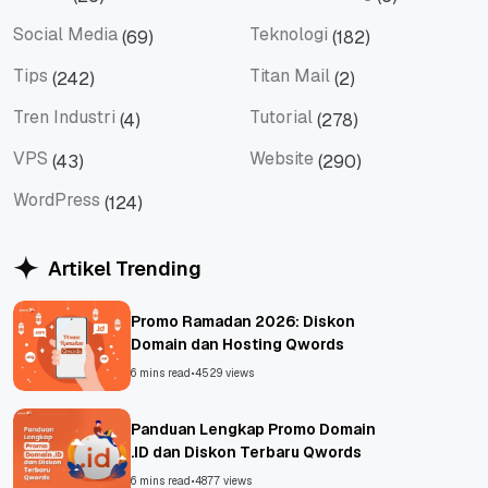
Server
Shared Hosting
Social Media
Teknologi
(69)
(182)
Social Media
Teknologi
Tips
Titan Mail
(242)
(2)
Tips
Titan Mail
Tren Industri
Tutorial
(4)
(278)
Tren Industri
Tutorial
VPS
Website
(43)
(290)
VPS
Website
WordPress
(124)
WordPress
Artikel Trending
Promo Ramadan 2026: Diskon
Domain dan Hosting Qwords
6 mins read
•
4529 views
Panduan Lengkap Promo Domain
.ID dan Diskon Terbaru Qwords
6 mins read
•
4877 views