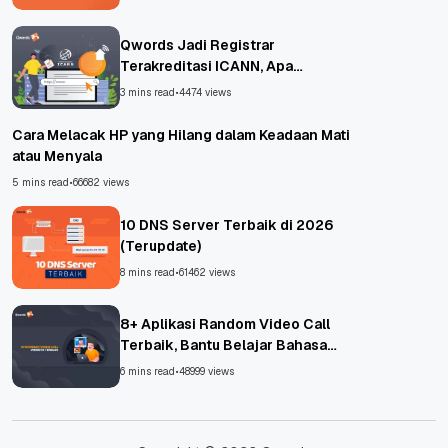
Qwords Jadi Registrar
Terakreditasi ICANN, Apa
Untungnya?
3 mins read
•
4474 views
Cara Melacak HP yang Hilang dalam Keadaan Mati
atau Menyala
5 mins read
•
66682 views
10 DNS Server Terbaik di 2026
(Terupdate)
8 mins read
•
61462 views
8+ Aplikasi Random Video Call
Terbaik, Bantu Belajar Bahasa
Asing!
6 mins read
•
48999 views