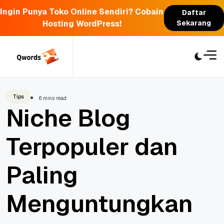
Ingin Punya Toko Online Sendiri? Cobain
Daftar
Hosting WordPress!
Sekarang
Skip
to
content
Tips
6 mins read
Niche Blog
Terpopuler dan
Paling
Menguntungkan