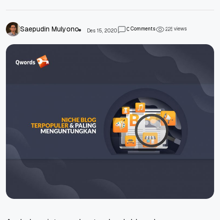
Saepudin Mulyono
Comments
views
0
2
2
5
Des 15, 2020