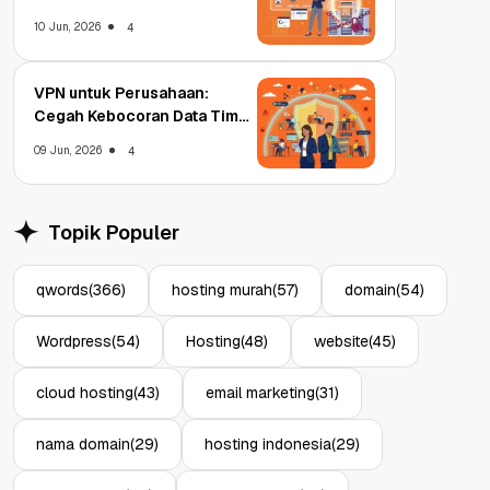
Enterprise
10 Jun, 2026
4
VPN untuk Perusahaan:
Cegah Kebocoran Data Tim
WFA!
09 Jun, 2026
4
Topik Populer
qwords
(366)
hosting murah
(57)
domain
(54)
Wordpress
(54)
Hosting
(48)
website
(45)
cloud hosting
(43)
email marketing
(31)
nama domain
(29)
hosting indonesia
(29)