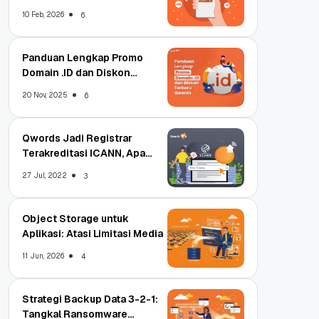
Qwords
10 Feb, 2026
6
Panduan Lengkap Promo
Domain .ID dan Diskon
Terbaru
20 Nov, 2025
6
Qwords Jadi Registrar
Terakreditasi ICANN, Apa
Untungnya?
27 Jul, 2022
3
Object Storage untuk
Aplikasi: Atasi Limitasi Media
11 Jun, 2026
4
Strategi Backup Data 3-2-1:
Tangkal Ransomware