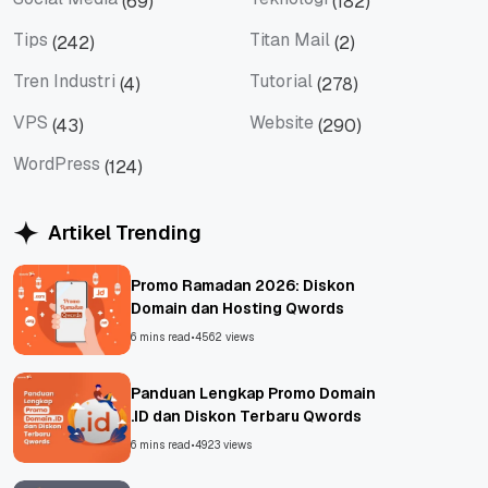
(69)
(182)
Social Media
Teknologi
Tips
Titan Mail
(242)
(2)
Tips
Titan Mail
Tren Industri
Tutorial
(4)
(278)
Tren Industri
Tutorial
VPS
Website
(43)
(290)
VPS
Website
WordPress
(124)
WordPress
Artikel Trending
Promo Ramadan 2026: Diskon
Domain dan Hosting Qwords
6 mins read
•
4562 views
Panduan Lengkap Promo Domain
.ID dan Diskon Terbaru Qwords
6 mins read
•
4923 views