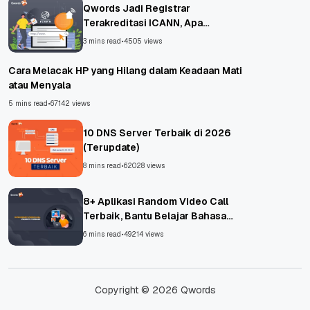
Qwords Jadi Registrar
Terakreditasi ICANN, Apa
Untungnya?
3 mins read
•
4505 views
Cara Melacak HP yang Hilang dalam Keadaan Mati
atau Menyala
5 mins read
•
67142 views
10 DNS Server Terbaik di 2026
(Terupdate)
8 mins read
•
62028 views
8+ Aplikasi Random Video Call
Terbaik, Bantu Belajar Bahasa
Asing!
6 mins read
•
49214 views
Copyright © 2026 Qwords