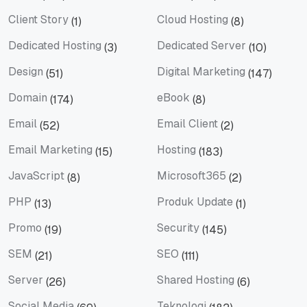
Berita
Bisnis
Client Story
Cloud Hosting
(1)
(8)
Client Story
Cloud Hosting
Dedicated Hosting
Dedicated Server
(3)
(10)
Dedicated Hosting
Dedicated Server
Design
Digital Marketing
(51)
(147)
Design
Digital Marketing
Domain
eBook
(174)
(8)
Domain
eBook
Email
Email Client
(52)
(2)
Email
Email Client
Email Marketing
Hosting
(15)
(183)
Email Marketing
Hosting
JavaScript
Microsoft365
(8)
(2)
JavaScript
Microsoft365
PHP
Produk Update
(13)
(1)
PHP
Produk Update
Promo
Security
(19)
(145)
Promo
Security
SEM
SEO
(21)
(111)
SEM
SEO
Server
Shared Hosting
(26)
(6)
Server
Shared Hosting
Social Media
Teknologi