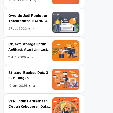
20 Nov, 2025
6
Qwords Jadi Registrar
Terakreditasi ICANN, Apa
Untungnya?
27 Jul, 2022
3
Object Storage untuk
Aplikasi: Atasi Limitasi
Media
11 Jun, 2026
4
Strategi Backup Data 3-
2-1: Tangkal
Ransomware Enterprise
10 Jun, 2026
4
VPN untuk Perusahaan:
Cegah Kebocoran Data
Tim WFA!