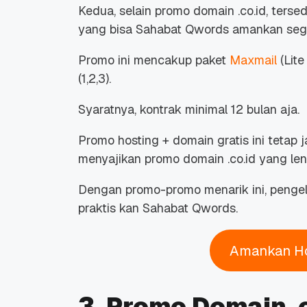
Kedua, selain promo domain .co.id, tersed
yang bisa Sahabat Qwords amankan seg
Promo ini mencakup paket
Maxmail
(Lite
(1,2,3).
Promo Ramadan 2026:
Panduan Lengkap
Syaratnya, kontrak minimal 12 bulan aja.
Diskon Domain dan
Domain .ID dan Di
Hosting Qwords
Terbaru
10 Feb, 2026
20 Nov, 2025
6
6
Promo hosting + domain gratis ini tetap 
menyajikan promo domain .co.id yang le
Dengan promo-promo menarik ini, pengel
praktis kan Sahabat Qwords.
Amankan Ho
3. Promo Domain 