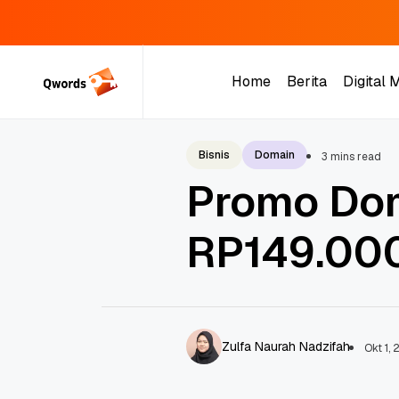
Skip
to
Home
Berita
Digital 
content
Home
Berita
Digital 
Bisnis
Domain
3 mins read
Promo Dom
RP149.000
Zulfa Naurah Nadzifah
Okt 1,