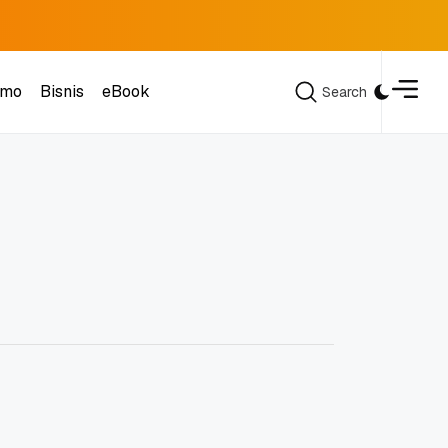
omo
Bisnis
eBook
Search
Search
omo
Bisnis
eBook