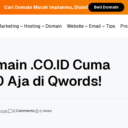
Cari Domain Murah Impianmu, Disini!
Beli Domain
Marketing
Hosting
Domain
Website
Email
Tips
Pr
Marketing
Hosting
Domain
Website
Email
Tips
Pr
ain .CO.ID Cuma
 Aja di Qwords!
Comments
views
0
0
 2025