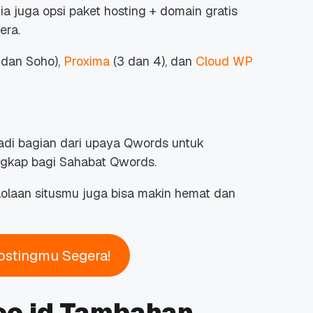
ia juga opsi paket hosting + domain gratis
era.
 dan Soho),
Proxima
(3 dan 4), dan
Cloud WP
 Promo
Qwords Jadi Registrar
skon
Terakreditasi ICANN, Apa
Untungnya?
27 Jul, 2022
3
jadi bagian dari upaya Qwords untuk
ngkap bagi Sahabat Qwords.
olaan situsmu juga bisa makin hemat dan
stingmu Segera!
.co.id Tambahan