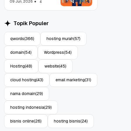
09 Jun, 2026
4
Topik Populer
qwords
(366)
hosting murah
(57)
Object Storage untuk
Strategi Bac
Aplikasi: Atasi Limitasi
1: Tangkal R
domain
(54)
Wordpress
(54)
Media
Enterprise
11 Jun, 2026
10 Jun, 2026
4
Hosting
(48)
website
(45)
cloud hosting
(43)
email marketing
(31)
nama domain
(29)
hosting indonesia
(29)
bisnis online
(26)
hosting bisnis
(24)