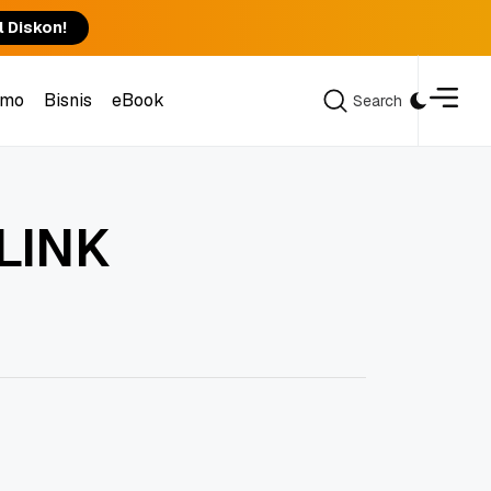
l Diskon!
omo
Bisnis
eBook
Search
Search
omo
Bisnis
eBook
-LINK