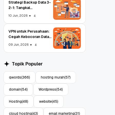
Strategi Backup Data 3-
2-1: Tangkal
Ransomware Enterprise
10 Jun, 2026
4
VPN untuk Perusahaan:
Cegah Kebocoran Data
Object Storage untuk
Strategi Bac
Tim WFA!
Aplikasi: Atasi Limitasi
1: Tangkal R
09 Jun, 2026
4
Media
Enterprise
11 Jun, 2026
10 Jun, 2026
4
Topik Populer
qwords
(366)
hosting murah
(57)
domain
(54)
Wordpress
(54)
Hosting
(48)
website
(45)
cloud hosting
(43)
email marketing
(31)