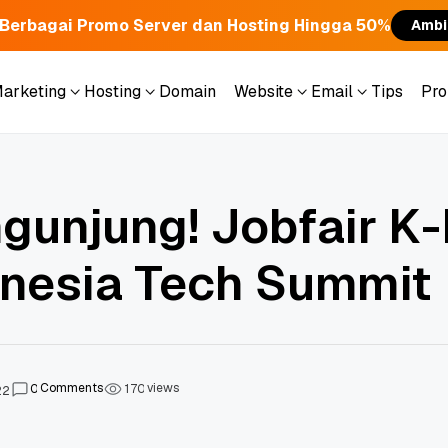
Berbagai Promo Server dan Hosting Hingga 50%
Ambi
Marketing
Hosting
Domain
Website
Email
Tips
Pr
Marketing
Hosting
Domain
Website
Email
Tips
Pr
gunjung! Jobfair K
nesia Tech Summit
Comments
views
0
1
7
0
22