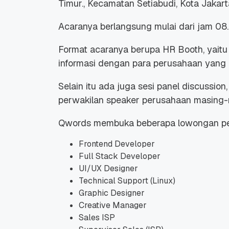
Timur., Kecamatan Setiabudi, Kota Jakart
Acaranya berlangsung mulai dari jam 08
Format acaranya berupa HR Booth, yaitu
informasi dengan para perusahaan yang 
Promo Ramadan 2026:
Panduan Lengkap
Selain itu ada juga sesi panel discussion
Diskon Domain dan
Domain .ID dan Di
Hosting Qwords
Terbaru
perwakilan speaker perusahaan masing-
10 Feb, 2026
20 Nov, 2025
6
6
Qwords membuka beberapa lowongan peker
Frontend Developer
Full Stack Developer
UI/UX Designer
Technical Support (Linux)
Graphic Designer
Creative Manager
Sales ISP