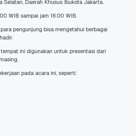
a Selatan, Daerah Khusus Ibukota Jakarta.
.00 WIB sampai jam 16.00 WIB.
 para pengunjung bisa mengetahui berbagai
hadir.
 Promo
Qwords Jadi Registrar
, tempat ini digunakan untuk presentasi dari
skon
Terakreditasi ICANN, Apa
Untungnya?
masing.
27 Jul, 2022
3
jaan pada acara ini, seperti: