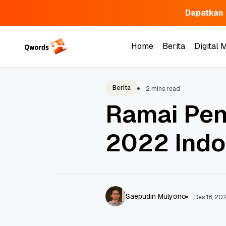
Dapatkan 
Skip
to
Home
Berita
Digital 
content
Home
Berita
Digital 
Berita
2 mins read
Ramai Pen
2022 Indo
Saepudin Mulyono
Des 18, 20