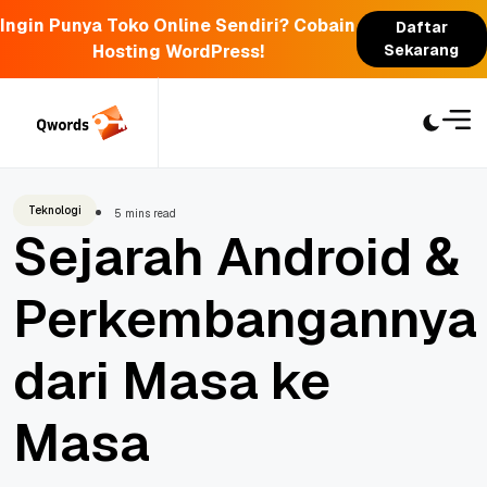
Ingin Punya Toko Online Sendiri? Cobain
Daftar
Hosting WordPress!
Sekarang
Skip
to
content
Teknologi
5 mins read
Sejarah Android &
Perkembangannya
dari Masa ke
Masa