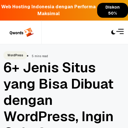
Web Hosting Indonesia dengan Performa
Diskon
Maksimal
50%
Skip
to
content
WordPress
5 mins read
6+ Jenis Situs
yang Bisa Dibuat
dengan
WordPress, Ingin