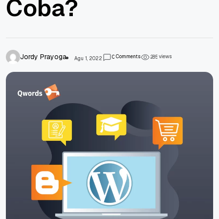
Coba?
Jordy Prayoga
Comments
views
0
2
8
5
Agu 1, 2022