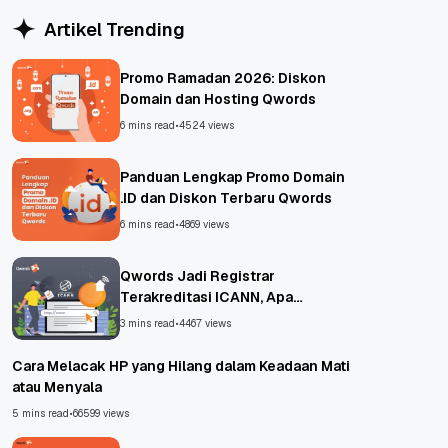
Artikel Trending
Promo Ramadan 2026: Diskon
Domain dan Hosting Qwords
6 mins read
•
4524 views
Panduan Lengkap Promo Domain
.ID dan Diskon Terbaru Qwords
6 mins read
•
4869 views
Qwords Jadi Registrar
Terakreditasi ICANN, Apa
Untungnya?
3 mins read
•
4467 views
Cara Melacak HP yang Hilang dalam Keadaan Mati
atau Menyala
5 mins read
•
66599 views