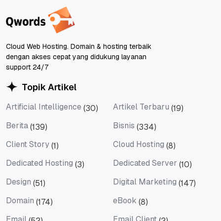
Cloud Web Hosting. Domain & hosting terbaik
dengan akses cepat yang didukung layanan
support 24/7
Topik Artikel
Artificial Intelligence
Artikel Terbaru
(30)
(19)
Artificial Intelligence
Artikel Terbaru
Berita
Bisnis
(139)
(334)
Berita
Bisnis
Client Story
Cloud Hosting
(1)
(8)
Client Story
Cloud Hosting
Dedicated Hosting
Dedicated Server
(3)
(10)
Dedicated Hosting
Dedicated Server
Design
Digital Marketing
(51)
(147)
Design
Digital Marketing
Domain
eBook
(174)
(8)
Domain
eBook
Email
Email Client
(52)
(2)