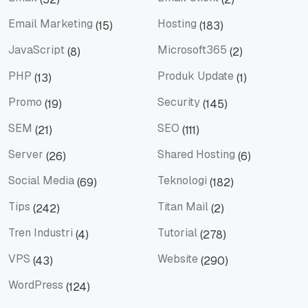
Email
Email Client
Email Marketing
Hosting
(15)
(183)
Email Marketing
Hosting
JavaScript
Microsoft365
(8)
(2)
JavaScript
Microsoft365
PHP
Produk Update
(13)
(1)
PHP
Produk Update
Promo
Security
(19)
(145)
Promo
Security
SEM
SEO
(21)
(111)
SEM
SEO
Server
Shared Hosting
(26)
(6)
Server
Shared Hosting
Social Media
Teknologi
(69)
(182)
Social Media
Teknologi
Tips
Titan Mail
(242)
(2)
Tips
Titan Mail
Tren Industri
Tutorial
(4)
(278)
Tren Industri
Tutorial
VPS
Website
(43)
(290)
VPS
Website
WordPress
(124)
WordPress