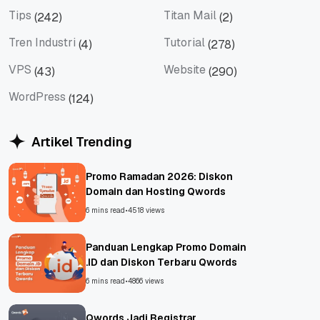
Tips
Titan Mail
(242)
(2)
Tips
Titan Mail
Tren Industri
Tutorial
(4)
(278)
Tren Industri
Tutorial
VPS
Website
(43)
(290)
VPS
Website
WordPress
(124)
WordPress
Artikel Trending
Promo Ramadan 2026: Diskon
Domain dan Hosting Qwords
6 mins read
•
4518 views
Panduan Lengkap Promo Domain
.ID dan Diskon Terbaru Qwords
6 mins read
•
4866 views
Qwords Jadi Registrar