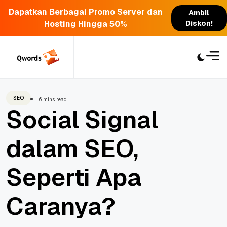
Dapatkan Berbagai Promo Server dan
Ambil
Hosting Hingga 50%
Diskon!
Skip
to
content
SEO
6 mins read
Social Signal
dalam SEO,
Seperti Apa
Caranya?