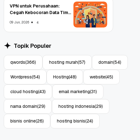
VPN untuk Perusahaan:
Cegah Kebocoran Data Tim
WFA!
09 Jun, 2026
4
Topik Populer
qwords
(366)
hosting murah
(57)
domain
(54)
Wordpress
(54)
Hosting
(48)
website
(45)
cloud hosting
(43)
email marketing
(31)
nama domain
(29)
hosting indonesia
(29)
bisnis online
(26)
hosting bisnis
(24)