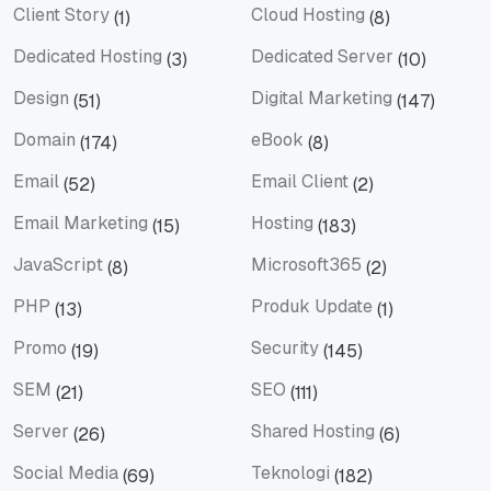
Client Story
Cloud Hosting
(1)
(8)
Client Story
Cloud Hosting
Dedicated Hosting
Dedicated Server
(3)
(10)
Dedicated Hosting
Dedicated Server
Design
Digital Marketing
(51)
(147)
Design
Digital Marketing
Domain
eBook
(174)
(8)
Domain
eBook
Email
Email Client
(52)
(2)
Email
Email Client
Email Marketing
Hosting
(15)
(183)
Email Marketing
Hosting
JavaScript
Microsoft365
(8)
(2)
JavaScript
Microsoft365
PHP
Produk Update
(13)
(1)
PHP
Produk Update
Promo
Security
(19)
(145)
Promo
Security
SEM
SEO
(21)
(111)
SEM
SEO
Server
Shared Hosting
(26)
(6)
Server
Shared Hosting
Social Media
Teknologi
(69)
(182)
Social Media
Teknologi