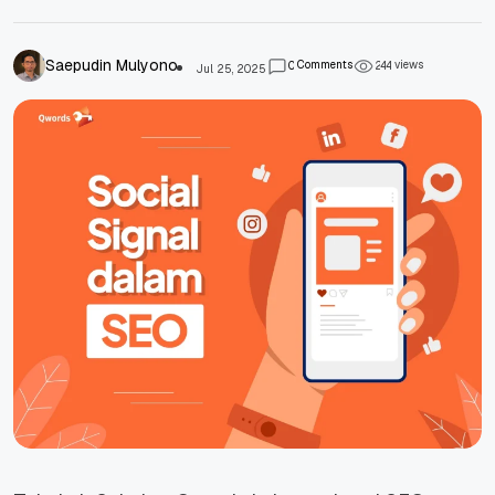
Saepudin Mulyono
Comments
views
0
2
4
4
Jul 25, 2025