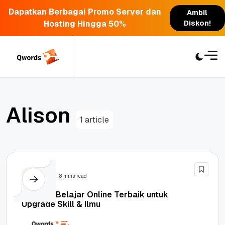
Dapatkan Berbagai Promo Server dan
Ambil
Hosting Hingga 50%
Diskon!
Skip
to
content
A
l
i
s
o
n
1 article
Bisnis
8 mins read
20 Situs Belajar Online Terbaik untuk
Upgrade Skill & Ilmu