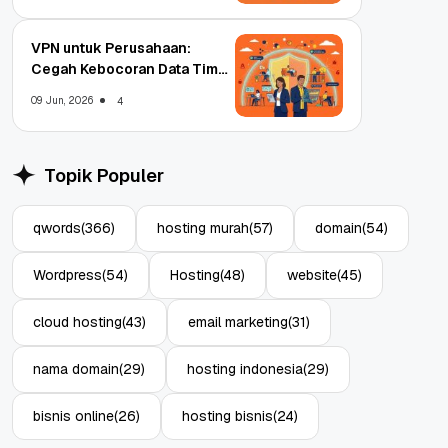
VPN untuk Perusahaan:
Cegah Kebocoran Data Tim
WFA!
09 Jun, 2026
4
Topik Populer
qwords
(366)
hosting murah
(57)
domain
(54)
Wordpress
(54)
Hosting
(48)
website
(45)
cloud hosting
(43)
email marketing
(31)
nama domain
(29)
hosting indonesia
(29)
bisnis online
(26)
hosting bisnis
(24)