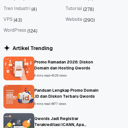
Tips
Titan Mail
Tren Industri
Tutorial
(4)
(278)
Tren Industri
Tutorial
VPS
Website
(43)
(290)
VPS
Website
WordPress
(124)
WordPress
Artikel Trending
Promo Ramadan 2026: Diskon
Domain dan Hosting Qwords
6 mins read
•
4529 views
Panduan Lengkap Promo Domain
.ID dan Diskon Terbaru Qwords
6 mins read
•
4877 views
Qwords Jadi Registrar
Terakreditasi ICANN, Apa