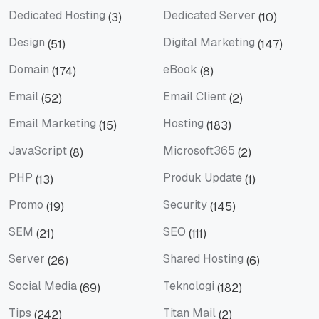
Dedicated Hosting
Dedicated Server
(3)
(10)
Dedicated Hosting
Dedicated Server
Design
Digital Marketing
(51)
(147)
Design
Digital Marketing
Domain
eBook
(174)
(8)
Domain
eBook
Email
Email Client
(52)
(2)
Email
Email Client
Email Marketing
Hosting
(15)
(183)
Email Marketing
Hosting
JavaScript
Microsoft365
(8)
(2)
JavaScript
Microsoft365
PHP
Produk Update
(13)
(1)
PHP
Produk Update
Promo
Security
(19)
(145)
Promo
Security
SEM
SEO
(21)
(111)
SEM
SEO
Server
Shared Hosting
(26)
(6)
Server
Shared Hosting
Social Media
Teknologi
(69)
(182)
Social Media
Teknologi
Tips
Titan Mail
(242)
(2)